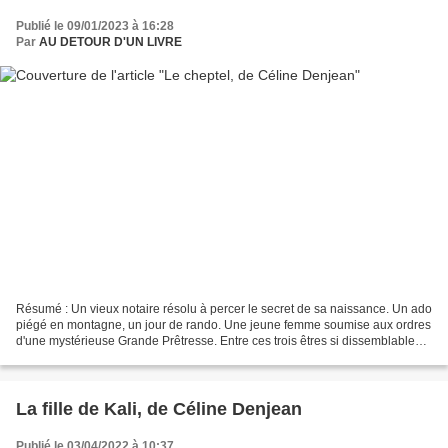
Publié le 09/01/2023 à 16:28
Par
AU DETOUR D'UN LIVRE
Résumé : Un vieux notaire résolu à percer le secret de sa naissance. Un ado
piégé en montagne, un jour de rando. Une jeune femme soumise aux ordres
d'une mystérieuse Grande Prêtresse. Entre ces trois êtres si dissemblables
en tout, il n'est qu'un seul...
La fille de Kali, de Céline Denjean
Publié le 03/04/2022 à 10:37