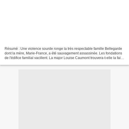
Résumé : Une violence sourde ronge la très respectable famille Bellegarde
dont la mère, Marie-France, a été sauvagement assassinée. Les fondations
de l'édifice familial vacillent. La major Louise Caumont trouvera-t-elle la faille
pour percer à jour les...