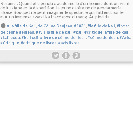
Résumé : Quand elle pénètre au domicile d'un homme dont on vient
de lui signaler la disparition, la jeune capitaine de gendarmerie
Éloïse Bouquet ne peut imaginer le spectacle qui l'attend. Sur le
mur, un immense swastika tracé avec du sang. Au pied du...
,
,
,
#La fille de Kali, de Céline Denjean
#2021
#la fille de kali
#livres
,
,
,
,
de céline denjean
#avis la fille de kali
#kali
#critique la fille de kali
,
,
,
,
,
#kali epub
#kali pdf
#livre de céline denjean
#céline denjean
#Avis
,
,
#Critique
#critique de livres
#avis livres