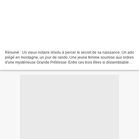
Résumé : Un vieux notaire résolu à percer le secret de sa naissance. Un ado
piégé en montagne, un jour de rando. Une jeune femme soumise aux ordres
d'une mystérieuse Grande Prêtresse. Entre ces trois êtres si dissemblables
en tout, il n'est qu'un seul...