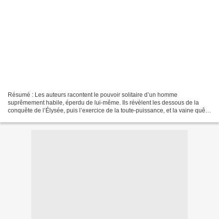
Résumé : Les auteurs racontent le pouvoir solitaire d’un homme
suprêmement habile, éperdu de lui-même. Ils révèlent les dessous de la
conquête de l’Élysée, puis l’exercice de la toute-puissance, et la vaine quête
d’une idéologie. Auteur : Gérard Davet...