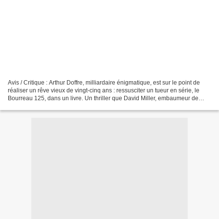
Avis / Critique : Arthur Doffre, milliardaire énigmatique, est sur le point de
réaliser un rêve vieux de vingt-cinq ans : ressusciter un tueur en série, le
Bourreau 125, dans un livre. Un thriller que David Miller, embaumeur de
profession et auteur d'un...