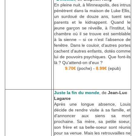
En pleine nuit, à Minneapolis, des intrus
pénètrent dans la maison de Luke Ellis,
un surdoué de douze ans, tuent ses
parents et le kidnappent. Quand le
jeune garçon se réveille, à l'Institut, la
chambre où il se trouve est semblable
à la sienne – si ce n’est l’absence de
fenêtre. Dans le couloir, d'autres portes
cachent d'autres enfants, dotés comme
lui de pouvoirs psychiques. Que font-ils
là ? Qu'attend-on d'eux ?
9.70€
(poche) -
8.99€
(epub)
Juste la fin du monde
, de
Jean-Luc
Lagarce
Après une longue absence, Louis
décide de rendre visite à sa famille, et
d'annoncer aux siens sa mort
prochaine. Sa mère, sa petite soeur,
son frère et sa belle-soeur sont réunis
pour sa venue. Mais les retrouvailles ne