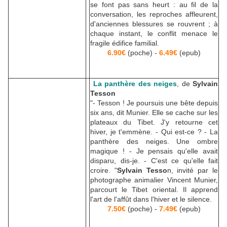
se font pas sans heurt : au fil de la
conversation, les reproches affleurent,
d'anciennes blessures se rouvrent ; à
chaque instant, le conflit menace le
fragile édifice familial.
6.90€
(poche) -
6.49€
(epub)
La panthère des neiges
, de
Sylvain
Tesson
"- Tesson ! Je poursuis une bête depuis
six ans, dit Munier. Elle se cache sur les
plateaux du Tibet. J'y retourne cet
hiver, je t'emmène. - Qui est-ce ? - La
panthère des neiges. Une ombre
magique ! - Je pensais qu'elle avait
disparu, dis-je. - C'est ce qu'elle fait
croire. "
Sylvain Tesso
n, invité par le
photographe animalier Vincent Munier,
parcourt le Tibet oriental. Il apprend
l'art de l'affût dans l'hiver et le silence.
7.50€
(poche) -
7.49€
(epub)