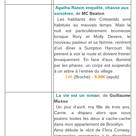
Agatha Raisin enquête, chasse aux
sorcières
, de
MC Beaton
Les habitants des Cotswolds sont
habitués au mauvais temps. Mais la
nuit est particulièrement brumeuse
lorsque Rory et Molly Devere, le
nouveau pasteur et sa femme, rentrent
d'un dîner à Sumpton Harcourt. Ils
peinent à voir la route et doivent freiner
brusquement. En face d'eux, illuminé
par les phares, un corps est suspendu
à un arbre à l'entrée du village.
14€
(Broché) -
9.99€
(epub)
La vie est un roman
, de
Guillaume
Musso
Un jour d’avril, ma fille de trois ans,
Carrie, a disparu alors que nous
jouions toutes les deux à cache-cache
dans mon appartement de Brooklyn.
Ainsi débute le récit de Flora Conway,
romancière renommée à la discrétion