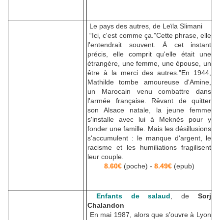
Le pays des autres, de Leïla Slimani
“Ici, c'est comme ça.”Cette phrase, elle
l'entendrait souvent. À cet instant
précis, elle comprit qu'elle était une
étrangère, une femme, une épouse, un
être à la merci des autres."En 1944,
Mathilde tombe amoureuse d'Amine,
un Marocain venu combattre dans
l'armée française. Rêvant de quitter
son Alsace natale, la jeune femme
s'installe avec lui à Meknès pour y
fonder une famille. Mais les désillusions
s'accumulent : le manque d'argent, le
racisme et les humiliations fragilisent
leur couple.
8.60€
(poche) -
8.49€
(epub)
Enfants de salaud
, de
Sorj
Chalandon
En mai 1987, alors que s’ouvre à Lyon