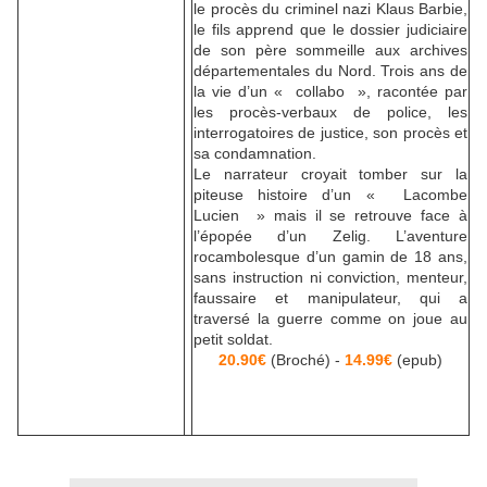
le procès du criminel nazi Klaus Barbie,
le fils apprend que le dossier judiciaire
de son père sommeille aux archives
départementales du Nord. Trois ans de
la vie d’un « collabo », racontée par
les procès-verbaux de police, les
interrogatoires de justice, son procès et
sa condamnation.
Le narrateur croyait tomber sur la
piteuse histoire d’un « Lacombe
Lucien » mais il se retrouve face à
l’épopée d’un Zelig. L’aventure
rocambolesque d’un gamin de 18 ans,
sans instruction ni conviction, menteur,
faussaire et manipulateur, qui a
traversé la guerre comme on joue au
petit soldat.
20.90€
(Broché) -
14.99€
(epub)