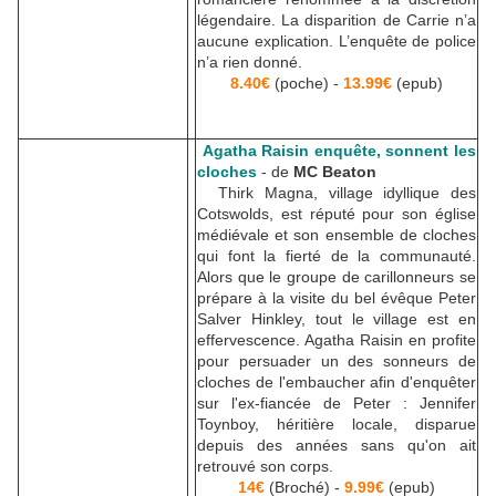
légendaire. La disparition de Carrie n’a
aucune explication. L’enquête de police
n’a rien donné.
8.40€
(poche) -
13.99€
(epub)
Agatha Raisin enquête, sonnent les
cloches
- de
MC Beaton
Thirk Magna, village idyllique des
Cotswolds, est réputé pour son église
médiévale et son ensemble de cloches
qui font la fierté de la communauté.
Alors que le groupe de carillonneurs se
prépare à la visite du bel évêque Peter
Salver Hinkley, tout le village est en
effervescence. Agatha Raisin en profite
pour persuader un des sonneurs de
cloches de l'embaucher afin d'enquêter
sur l'ex-fiancée de Peter : Jennifer
Toynboy, héritière locale, disparue
depuis des années sans qu'on ait
retrouvé son corps.
14€
(Broché) -
9.99€
(epub)