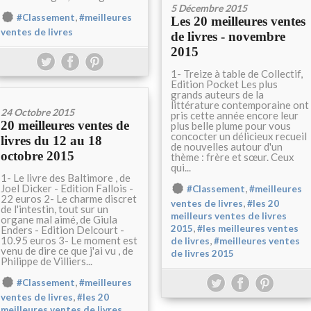
5 Décembre 2015
,
#Classement
#meilleures
Les 20 meilleures ventes
ventes de livres
de livres - novembre
2015
1- Treize à table de Collectif,
Edition Pocket Les plus
grands auteurs de la
littérature contemporaine ont
24 Octobre 2015
pris cette année encore leur
20 meilleures ventes de
plus belle plume pour vous
concocter un délicieux recueil
livres du 12 au 18
de nouvelles autour d'un
octobre 2015
thème : frère et sœur. Ceux
qui...
1- Le livre des Baltimore , de
Joel Dicker - Edition Fallois -
,
#Classement
#meilleures
22 euros 2- Le charme discret
,
ventes de livres
#les 20
de l'intestin, tout sur un
meilleurs ventes de livres
organe mal aimé, de Giula
,
2015
#les meilleures ventes
Enders - Edition Delcourt -
10.95 euros 3- Le moment est
,
de livres
#meilleures ventes
venu de dire ce que j'ai vu , de
de livres 2015
Philippe de Villiers...
,
#Classement
#meilleures
,
ventes de livres
#les 20
,
meilleures ventes de livres