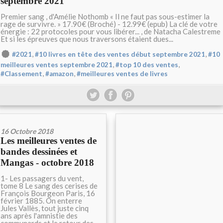
septembre 2021
Premier sang , d'Amélie Nothomb « Il ne faut pas sous-estimer la
rage de survivre. » 17.90€ (Broché) - 12.99€ (epub) La clé de votre
énergie : 22 protocoles pour vous libérer... , de Natacha Calestreme
Et si les épreuves que nous traversons étaient dues...
,
,
#2021
#10 livres en tête des ventes début septembre 2021
#10
,
,
meilleures ventes septembre 2021
#top 10 des ventes
,
,
#Classement
#amazon
#meilleures ventes de livres
16 Octobre 2018
Les meilleures ventes de
bandes dessinées et
Mangas - octobre 2018
1- Les passagers du vent,
tome 8 Le sang des cerises de
François Bourgeon Paris, 16
février 1885. On enterre
Jules Vallès, tout juste cinq
ans après l'amnistie des