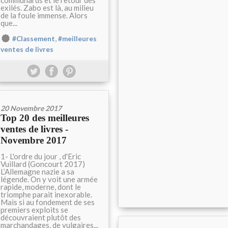
communards et le retour des
exilés. Zabo est là, au milieu
de la foule immense. Alors
que...
,
#Classement
#meilleures
ventes de livres
20 Novembre 2017
Top 20 des meilleures
ventes de livres -
Novembre 2017
1- L'ordre du jour , d'Eric
Vuillard (Goncourt 2017)
L’Allemagne nazie a sa
légende. On y voit une armée
rapide, moderne, dont le
triomphe parait inexorable.
Mais si au fondement de ses
premiers exploits se
découvraient plutôt des
marchandages, de vulgaires...