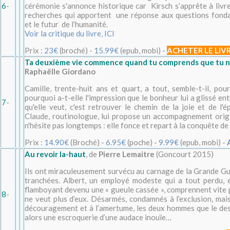
6
-
cérémonie s'annonce historique car Kirsch s’apprête à livre
recherches qui apportent une réponse aux questions fondam
et le futur de l’humanité.
Voir la critique du livre, ICI
Prix :
23€
(broché) -
15.99€
(epub, mobi) -
ACHETER LE LIV
Ta deuxième vie commence quand tu comprends que tu n'
Raphaëlle Giordano
Camille, trente-huit ans et quart, a tout, semble-t-il, pou
pourquoi a-t-elle l'impression que le bonheur lui a glissé ent
7
-
qu'elle veut, c'est retrouver le chemin de la joie et de l
Claude, routinologue, lui propose un accompagnement origina
n'hésite pas longtemps : elle fonce et repart à la conquête de 
Prix :
14.90€
(Broché) -
6.95€
(poche) -
9.99€
(epub, mobi) -
Au revoir la-haut
, de
Pierre Lemaitre
(Goncourt 2015)
Ils ont miraculeusement survécu au carnage de la Grande Gu
tranchées. Albert, un employé modeste qui a tout perdu, e
flamboyant devenu une « gueule cassée », comprennent vite 
8
-
ne veut plus d’eux. Désarmés, condamnés à l’exclusion, mai
découragement et à l’amertume, les deux hommes que le des
alors une escroquerie d’une audace inouïe…