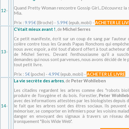
Quand Pretty Woman rencontre Gossip Girl...Découvrez la s
12
-
Mia.
Prix :
9.95€
(Broché) -
5.99€
(epub, mobi) -
ACHETER LE LIV
C'était mieux avant !
, de
Michel Serres
Ce petit manifeste, écrit sur un coup de sang par l'auteur
colère contre tous les Grands Papas Ronchons qui empêche
nous avec espoir, a été tout d'abord offert à tout acheteur 
13
-
de Michel Serres. Devant l'enthousiasme qu'il a susci
demandes qui nous sont parvenues, nous avons décidé de le p
tout petit livre.
Prix :
5€
(poche) -
4.99€
(epub, mobi) -
ACHETER LE LIVRE
La vie secrète des arbres
, de
Peter Wohlleben
Les citadins regardent les arbres comme des "robots bio
produire de l'oxygène et du bois. Forestier,
Peter Wohlle
avec des informations attestées par les biologistes depuis
14
-
le fait que les arbres sont des êtres sociaux. Ils peuvent
mémoriser, se comporter en infirmiers pour les voisins malade
danger en envoyant des signaux à travers un réseau d
ironiquement "Bois Wide Web".