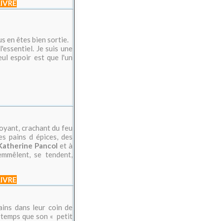
LIVRE
s en êtes bien sortie.
'essentiel. Je suis une
l espoir est que l'un
boyant, crachant du feu
des pains d épices, des
Katherine Pancol
et à
emmêlent, se tendent,
LIVRE
ains dans leur coin de
e temps que son « petit