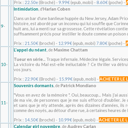
Prix :
22.50e
(Broché) -
9.99€
(epub, mobi) -
8.60€
(poche) -
Intimidation
, d'
Harlan Coben
Dans un bar d'une banlieue huppée du New Jersey, Adam Pric
histoire, est abordé par un inconnu qui lui souffle que Corinn
9
-
huit ans, lui a menti sur sa grossesse. Cette révélation contie
suffisamment précis pour instiller le doute comme un poison d
Prix :
21.50€
(broché) -
12.99€
(epub, mobi)
7.80€
(poche) -
L'appel du néant
, de
Maxime Chattam
Tueur en série
... Traque infernale. Médecine légale. Services 
10
-
La victoire du Mal est-elle inéluctable ? Ce thriller va détru
vos jours.
Prix :
22.90€
(Broché) -
15.99€
(epub, mobi) -
ACHETER LE 
Souvenirs dormants
, de
Patrick Mondiano
"Vous en avez de la mémoire ". Oui, beaucoup... Mais j'ai auss
de ma vie, de personnes que je me suis efforcé d'oublier. Je
11
-
et sans que je m'y attende, après des dizaines d'années, ils 
comme des noyés, au détour d'une rue, à certaines heures de 
Prix :
14.50€
(broché) -
10.99€
(epub, mobi) -
ACHETER LE L
Calendar girl novembre
, de
Audrey Carlan