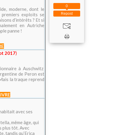
0
ide, moderne, dont le
Repost
 premiers exploits se
sons d’intérêts ? Et si
halement en Autriche
ple panne !
RE
ot 2017
)
tionnaire à Auschwitz
’Argentine de Peron est
 Mais la traque reprend
LIVRE
 habitait avec ses
Stella, même âge, qui
 plus tôt. Avec
e, tandis qu’Erica