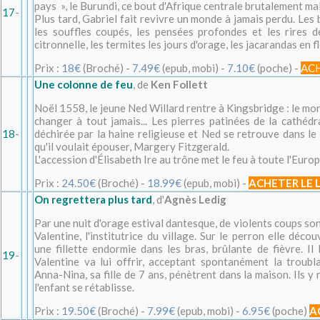
pays », le Burundi, ce bout d'Afrique centrale brutalement ma
17
-
Plus tard, Gabriel fait revivre un monde à jamais perdu. Le
les souffles coupés, les pensées profondes et les rires d
citronnelle, les termites les jours d'orage, les jacarandas en fle
Prix :
18€
(Broché) -
7.49€
(epub, mobi) -
7.10€
(poche) -
ACH
Une colonne de feu
, de
Ken Follett
Noël 1558, le jeune Ned Willard rentre à Kingsbridge : le mon
changer à tout jamais... Les pierres patinées de la cathédr
18
-
déchirée par la haine religieuse et Ned se retrouve dans le
qu'il voulait épouser, Margery Fitzgerald.
L'accession d'Élisabeth Ire au trône met le feu à toute l'Europ
Prix :
24.50€
(Broché) -
18.99€
(epub, mobi) -
ACHETER LE 
On regrettera plus tard
, d'
Agnès Ledig
Par une nuit d'orage estival dantesque, de violents coups son
Valentine, l'institutrice du village. Sur le perron elle dé
une fillette endormie dans les bras, brûlante de fièvre. Il 
19
-
Valentine va lui offrir, acceptant spontanément la troubla
Anna-Nina, sa fille de 7 ans, pénètrent dans la maison. Ils y
l'enfant se rétablisse.
Prix :
19.50€
(Broché) -
7.99€
(epub, mobi) -
6.95€
(poche)
A