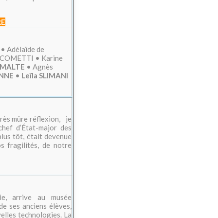
RE
• Adélaïde de
COMETTI • Karine
 MALTE
• Agnès
ENNE
•
Leïla SLIMANI
près mûre réflexion, je
chef d’État-major des
plus tôt, était devenue
s fragilités, de notre
ie, arrive au musée
e ses anciens élèves,
elles technologies. La