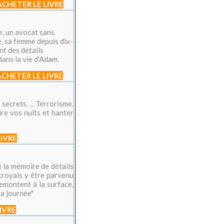
ACHETER LE LIVRE
e, un avocat sans
e, sa femme depuis dix-
nt des détails
ans la vie d'Adam.
ACHETER LE LIVRE
secrets. ... Terrorisme.
ire vos nuits et hanter
LIVRE
i la mémoire de détails
 croyais y être parvenu
remontent à la surface,
la journée"
IVRE