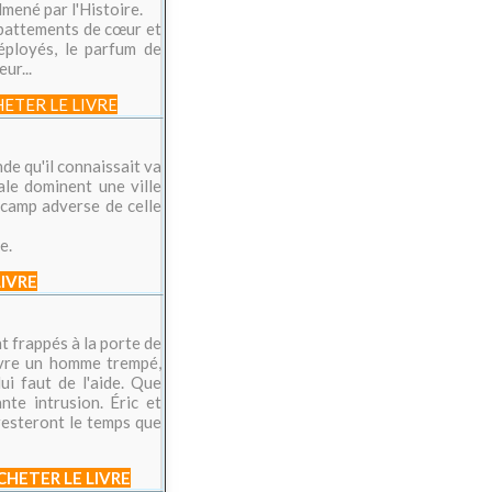
lmené par l'Histoire.
s battements de cœur et
éployés, le parfum de
ur...
ETER LE LIVRE
de qu'il connaissait va
ale dominent une ville
 camp adverse de celle
e.
LIVRE
t frappés à la porte de
couvre un homme trempé,
lui faut de l'aide. Que
nte intrusion. Éric et
 resteront le temps que
CHETER LE LIVRE