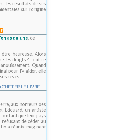
r les résultats de ses
entales sur l'origine
RE
en as qu'une
, de
r être heureuse. Alors
re les doigts ? Tout ce
'épanouissement. Quand
l pour l'y aider, elle
ses rêves...
ACHETER LE LIVRE
erre, aux horreurs des
t Edouard, un artiste
pourtant que leur pays
s refusant de céder au
tin a réunis imaginent