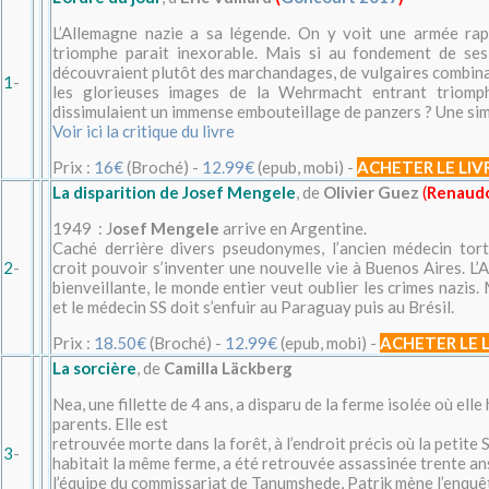
L’Allemagne nazie a sa légende. On y voit une armée rap
triomphe parait inexorable. Mais si au fondement de ses
découvraient plutôt des marchandages, de vulgaires combinai
1
-
les glorieuses images de la Wehrmacht entrant triomp
dissimulaient un immense embouteillage de panzers ? Une sim
Voir ici la critique du livre
Prix :
16€
(Broché) -
12.99€
(epub, mobi) -
ACHETER LE LIV
La disparition de Josef Mengele
, de
Olivier Guez
(
Renaud
1949 : J
osef Mengele
arrive en Argentine.
Caché derrière divers pseudonymes, l’ancien médecin tor
2
-
croit pouvoir s’inventer une nouvelle vie à Buenos Aires. L
bienveillante, le monde entier veut oublier les crimes nazis.
et le médecin SS doit s’enfuir au Paraguay puis au Brésil.
Prix :
18.50€
(Broché) -
12.99€
(epub, mobi) -
ACHETER LE 
La sorcière
, de
Camilla Läckberg
Nea, une fillette de 4 ans, a disparu de la ferme isolée où elle
parents. Elle est
retrouvée morte dans la forêt, à l’endroit précis où la petite 
3
-
habitait la même ferme, a été retrouvée assassinée trente ans
l’équipe du commissariat de Tanumshede, Patrik mène l’enquêt