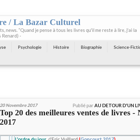
re / La Bazar Culturel
ts, news. “Quand je pense à tous les livres qu'il me reste à lire, j'ai la
s Renard) -
yse
Psychologie
Histoire
Biographie
Science-Ficti
20 Novembre 2017
Publié par
AU DETOUR D'UN L
Top 20 des meilleures ventes de livres 
2017
L'ordre du jour
, d'
Eric Vuillard
(
Goncourt 2017
)