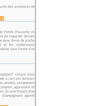
uite des aventures de
RE
 de Petite Poucette en
nt de regarder devant
de deux livres de poche
té et les nombreuses
ublier sous forme d'un
logiques" conçus pour
ben
a ravi ses lecteurs
 des années, notamment
 compter, apprendre et
s. Ils avertissent d'un
e champignons appelé