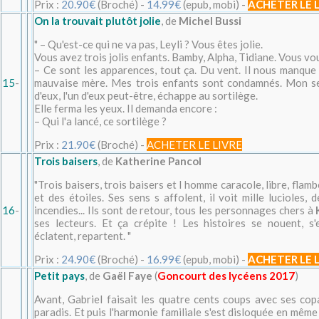
Prix :
20.90€
(Broché) -
14.99€
(epub, mobi) -
ACHETER LE 
On la trouvait plutôt jolie
, de
Michel Bussi
" – Qu'est-ce qui ne va pas, Leyli ? Vous êtes jolie.
Vous avez trois jolis enfants. Bamby, Alpha, Tidiane. Vous vou
– Ce sont les apparences, tout ça. Du vent. Il nous manque l
15
-
mauvaise mère. Mes trois enfants sont condamnés. Mon seu
d'eux, l'un d'eux peut-être, échappe au sortilège.
Elle ferma les yeux. Il demanda encore :
– Qui l'a lancé, ce sortilège ?
Prix :
21.90€
(Broché) -
ACHETER LE LIVRE
Trois baisers
, de
Katherine Pancol
"Trois baisers, trois baisers et l homme caracole, libre, flam
et des étoiles. Ses sens s affolent, il voit mille lucioles, 
16
-
incendies... Ils sont de retour, tous les personnages chers à
ses lecteurs. Et ça crépite ! Les histoires se nouent, s'
éclatent, repartent. "
Prix :
24.90€
(Broché) -
16.99€
(epub, mobi) -
ACHETER LE 
Petit pays
, de
Gaël Faye
(
Goncourt des lycéens 2017
)
Avant, Gabriel faisait les quatre cents coups avec ses cop
paradis. Et puis l'harmonie familiale s'est disloquée en mêm