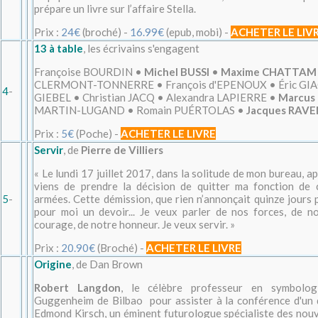
prépare un livre sur l’affaire Stella.
Prix :
24€
(broché) -
16.99€
(epub, mobi) -
ACHETER LE LIV
13 à table
, les écrivains s'engagent
Françoise BOURDIN •
Michel BUSSI
•
Maxime CHATTAM
CLERMONT-TONNERRE • François d'EPENOUX • Éric GIA
4
-
GIEBEL • Christian JACQ • Alexandra LAPIERRE •
Marcus
MARTIN-LUGAND • Romain PUÉRTOLAS •
Jacques RAV
Prix :
5€
(Poche) -
ACHETER LE LIVRE
Servir
, de
Pierre de Villiers
« Le lundi 17 juillet 2017, dans la solitude de mon bureau, a
viens de prendre la décision de quitter ma fonction de 
5
-
armées. Cette démission, que rien n’annonçait quinze jours 
pour moi un devoir... Je veux parler de nos forces, de no
courage, de notre honneur. Je veux servir. »
Prix :
20.90€
(Broché) -
ACHETER LE LIVRE
Origine
, de Dan Brown
Robert Langdon
, le célèbre professeur en symbolog
Guggenheim de Bilbao pour assister à la conférence d'un d
Edmond Kirsch, un éminent futurologue spécialiste des nouv