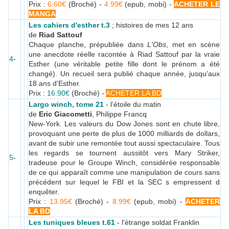
Prix :
6.60€
(Broché) -
4.99€
(epub, mobi) -
ACHETER LE
MANGA
Les cahiers d'esther t.3
; histoires de mes 12 ans
de
Riad Sattouf
Chaque planche, prépubliée dans
L'Obs
, met en scène
une anecdote réelle racontée à Riad Sattouf par la vraie
4
-
Esther (une véritable petite fille dont le prénom a été
changé). Un recueil sera publié chaque année, jusqu'aux
18 ans d'Esther.
Prix :
16.90€
(Broché) -
ACHETER LA BD
Largo winch, tome 21
- l'étoile du matin
de
Eric Giacometti
, Philippe Francq
New-York. Les valeurs du Dow Jones sont en chute libre,
provoquant une perte de plus de 1000 milliards de dollars,
avant de subir une remontée tout aussi spectaculaire. Tous
les regards se tournent aussitôt vers Mary Striker,
5
-
tradeuse pour le Groupe Winch, considérée responsable
de ce qui apparaît comme une manipulation de cours sans
précédent sur lequel le FBI et la SEC s empressent d
enquêter.
Prix :
13.95€
(Broché) -
8.99€
(epub, mobi) -
ACHETER
LA BD
Les tuniques bleues t.61
- l'étrange soldat Franklin