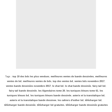
Tags :
top 10 des bds les plus vendues
,
meilleures ventes de bande dessinées
,
meilleures
ventes de bd
,
meilleures ventes de bds
,
top des ventes bd
,
ventes bds novembre 2017
,
ventes bande dessinées novembre 2017
,
le chat bd
,
le chat bande dessinée
,
fairy tail bd
,
fairy tail bande dessinée
,
les légendaires tome 20
,
les tuniques bleues tome 61
,
les
tuniques bleues bd
,
les tuniques bleues bande dessinée
,
asterix et la transitalique bd
,
asterix et la transitalique bande dessinee
,
les cahiers d'esther bd
,
télécharger bd
,
télécharger bande dessinée
,
télécharger bd gratuites
,
télécharger bande dessinée gratuites