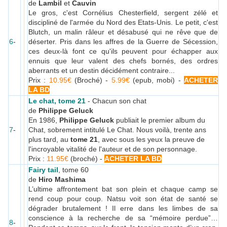
de
Lambil
et
Cauvin
Le gros, c'est Cornélius Chesterfield, sergent zélé et
discipliné de l'armée du Nord des Etats-Unis. Le petit, c'est
Blutch, un malin râleur et désabusé qui ne rêve que de
6
-
déserter. Pris dans les affres de la Guerre de Sécession,
ces deux-là font ce qu'ils peuvent pour échapper aux
ennuis que leur valent des chefs bornés, des ordres
aberrants et un destin décidément contraire...
Prix :
10.95€
(Broché) -
5.99€
(epub, mobi) -
ACHETER
LA BD
Le chat, tome 21
- Chacun son chat
de
Philippe Geluck
En 1986,
Philippe Geluck
publiait le premier album du
7
-
Chat, sobrement intitulé Le Chat. Nous voilà, trente ans
plus tard, au
tome 21
, avec sous les yeux la preuve de
l'incroyable vitalité de l'auteur et de son personnage.
Prix :
11.95€
(broché) -
ACHETER LA BD
Fairy tail
, tome 60
de
Hiro Mashima
L’ultime affrontement bat son plein et chaque camp se
rend coup pour coup. Natsu voit son état de santé se
dégrader brutalement ! Il erre dans les limbes de sa
conscience à la recherche de sa “mémoire perdue”…
8
-