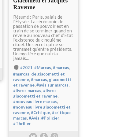
Giacometti et Jacques
Ravenne
Résumé : Paris, palais de
l’Élysée. La cérémonie de
passation de pouvoir est en
train de se terminer quand on
révèle au nouveau chef d’État
l'existence du cinquième
rituel. Un secret qui ne se
transmet qu’entre présidents.
Un mystère que nul n’a
jamais...
,
,
,
#2021
#Marcas
#marcas
#marcas, de giacometti et
,
ravenne
#marcas, giacometti
,
,
et ravenne
#avis sur marcas
,
#livres marcas
#livres
,
giacometti et ravenne
,
#nouveau livre marcas
#nouveau livre giacometti et
,
,
ravenne
#Critique
#critique
,
,
,
marcas
#Avis
#Policier
#Thriller