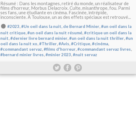
Résumé : Dans les montagnes, retiré du monde, un réalisateur de
films d'horreur, Morbus Delacroix. Culte, misanthrope, fou. Parmi
ses fans, une étudiante en cinéma. Fascinée, intrépide,
inconsciente. À Toulouse, un as des effets spéciaux est retrouvé...
,
,
#2023
#Un oeil dans la nuit, de Bernard Minier
#un oeil dans la
,
,
nuit critique
#un oeil dans la nuit résumé
#critique un oeil dans la
,
,
,
nuit
#dernier livre bernard minier
#un oeil dans la nuit thriller
#un
,
,
,
,
,
oeil dans la nuit xo
#Thriller
#Avis
#Critique
#cinéma
,
,
,
#commandant servaz
#films d'horreur
#commandant servaz livres
,
,
#bernard minier livres
#minier 2023
#nuit servaz