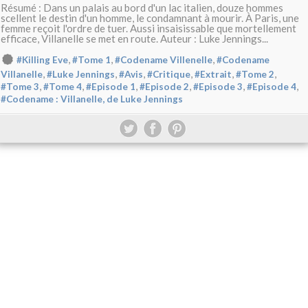
Résumé : Dans un palais au bord d'un lac italien, douze hommes
scellent le destin d'un homme, le condamnant à mourir. À Paris, une
femme reçoit l'ordre de tuer. Aussi insaisissable que mortellement
efficace, Villanelle se met en route. Auteur : Luke Jennings...
,
,
,
#Killing Eve
#Tome 1
#Codename Villenelle
#Codename
,
,
,
,
,
,
Villanelle
#Luke Jennings
#Avis
#Critique
#Extrait
#Tome 2
,
,
,
,
,
,
#Tome 3
#Tome 4
#Episode 1
#Episode 2
#Episode 3
#Episode 4
#Codename : Villanelle, de Luke Jennings