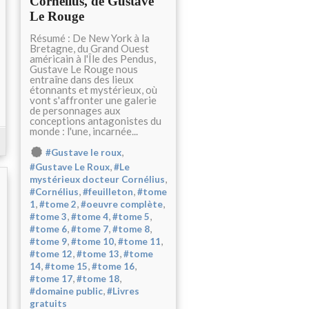
Cornélius, de Gustave
Le Rouge
Résumé : De New York à la
Bretagne, du Grand Ouest
américain à l'Île des Pendus,
Gustave Le Rouge nous
entraîne dans des lieux
étonnants et mystérieux, où
vont s'affronter une galerie
de personnages aux
conceptions antagonistes du
monde : l'une, incarnée...
,
#Gustave le roux
,
#Gustave Le Roux
#Le
,
mystérieux docteur Cornélius
,
,
#Cornélius
#feuilleton
#tome
,
,
,
1
#tome 2
#oeuvre complète
,
,
,
#tome 3
#tome 4
#tome 5
,
,
,
#tome 6
#tome 7
#tome 8
,
,
,
#tome 9
#tome 10
#tome 11
,
,
#tome 12
#tome 13
#tome
,
,
,
14
#tome 15
#tome 16
,
,
#tome 17
#tome 18
,
#domaine public
#Livres
gratuits