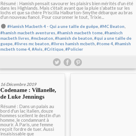
Résumé : Hamish pensait savourer les plaisirs bien mérités d'un été
dans les Highlands. Mais c'était avant que la pluie s'abatte sur les
lochs et que sa chère Priscilla Halburton-Smythe débarque au bras
d'un nouveau fiancé. Pour couronner le tout, Trixie...
,
,
#Hamish Macbeth 4 - Qui a une taille de guêpe
#MC Beaton
,
,
#hamish macbeth aventures
#hamish macbeth tome
#hamisch
,
,
,
macbeth livres
#mcbeaton
#hamish de beaton
#qui a une taille de
,
,
,
,
guepe
#livres mc beaton
#livres hamish mcbeth
#tome 4
#hamish
,
,
,
mcbeth tome 4
#Avis
#Critique
#Policier
16 Décembre 2019
Codename : Villanelle,
de Luke Jennings
Résumé : Dans un palais au
bord d'un lac italien, douze
hommes scellent le destin d'un
homme, le condamnant à
mourir. À Paris, une femme
reçoit l'ordre de tuer. Aussi
insaisissable que