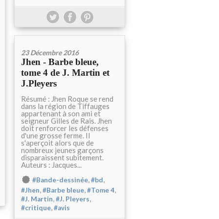
23 Décembre 2016
Jhen - Barbe bleue,
tome 4 de J. Martin et
J.Pleyers
Résumé : Jhen Roque se rend
dans la région de Tiffauges
appartenant à son ami et
seigneur Gilles de Rais. Jhen
doit renforcer les défenses
d'une grosse ferme. Il
s'aperçoit alors que de
nombreux jeunes garçons
disparaissent subitement.
Auteurs : Jacques...
,
,
#Bande-dessinée
#bd
,
,
,
#Jhen
#Barbe bleue
#Tome 4
,
,
#J. Martin
#J. Pleyers
,
#critique
#avis