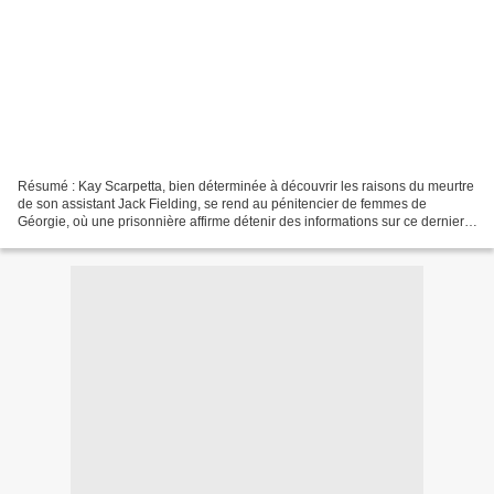
Résumé : Kay Scarpetta, bien déterminée à découvrir les raisons du meurtre
de son assistant Jack Fielding, se rend au pénitencier de femmes de
Géorgie, où une prisonnière affirme détenir des informations sur ce dernier.
Elle évoque aussi d'autres assassinats...