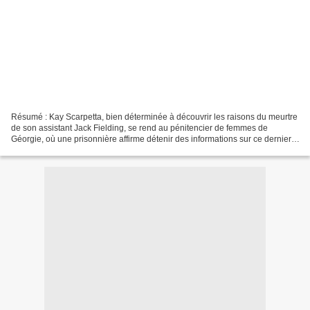
Résumé : Kay Scarpetta, bien déterminée à découvrir les raisons du meurtre
de son assistant Jack Fielding, se rend au pénitencier de femmes de
Géorgie, où une prisonnière affirme détenir des informations sur ce dernier.
Elle évoque aussi d'autres assassinats...