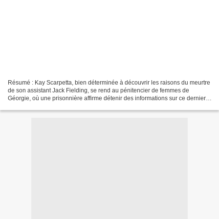
Résumé : Kay Scarpetta, bien déterminée à découvrir les raisons du meurtre
de son assistant Jack Fielding, se rend au pénitencier de femmes de
Géorgie, où une prisonnière affirme détenir des informations sur ce dernier.
Elle évoque aussi d'autres assassinats...