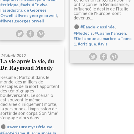
ont façonné la Renaissance,
,
,
#critique
#avis
#Et vive
influencé le destin de l'Italie
l’aspidistra, de Georges
comme de l'Europe, sont
,
,
Orwell
#livres george orwell
devenus...
#livres georges orwell
,
#Bande-dessinée
,
,
#Medecis
#Cosme l'ancien
,
#De la boue au marbre
#Tome
,
,
1
#critique
#avis
19 Août 2017
La vie après la vie, du
Dr. Raymond Moody
Résumé : Partout dans le
monde, des milliers de
rescapés de la mort apportent
des témoignages
bouleversants. Le scénario
est souvent le même :
déclarée cliniquement morte,
la personne a l'impression de
sortir de son corps. Son "âme"
s'engage alors dans...
,
#aventure mystérieuse
,
#Esotérisme
#La vie après la