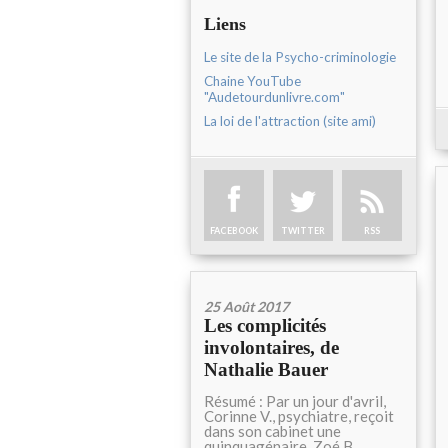
Liens
Le site de la Psycho-criminologie
Chaine YouTube
"Audetourdunlivre.com"
La loi de l'attraction (site ami)
FACEBOOK
TWITTER
RSS
25 Août 2017
Les complicités
involontaires, de
Nathalie Bauer
Résumé : Par un jour d'avril,
Corinne V., psychiatre, reçoit
dans son cabinet une
quinquagénaire, Zoé B.,