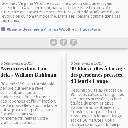
Résumé : Virginia Woolf est, comme chacun sait, un écrivain
essentiel du XXe siècle qui, par son œuvre et le flux de voix
intérieure qui caractérise son écriture, a été déterminante dans
l’évolution du roman moderne. Dans ses romans comme dans ses
journaux...
,
,
,
#Bande-dessinée
#Virginia Woolf
#critique
#avis
6 Septembre 2017
3 Septembre 2017
Aventures dans l'au-
90 films cultes à l'usage
delà - William Buhlman
des personnes pressées,
d'Henrik Lange
Résumé : Voici un formidable
périple qui mène à l'éveil
Résumé : Suite au succès de
spirituel, une quête
90 livres cultes à l'usage des
audacieuse afin de trouver
personnes pressées, la fine
des réponses et l'illumination.
équipe du premier opus
Cette nouvelle vision de la vie
s'attaque au septième art.
qui se poursuit après la mort
Considérant que la durée
ébranlera dans ses
moyenne d'un long métrage
fondements mêmes votre
est de 90 minutes, vous
vieille conception...
réaliserez un gain de temps