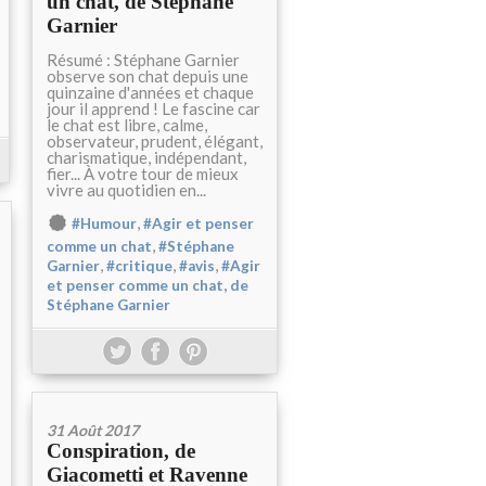
un chat, de Stéphane
Garnier
Résumé : Stéphane Garnier
observe son chat depuis une
quinzaine d'années et chaque
jour il apprend ! Le fascine car
le chat est libre, calme,
observateur, prudent, élégant,
charismatique, indépendant,
fier... À votre tour de mieux
vivre au quotidien en...
,
#Humour
#Agir et penser
,
comme un chat
#Stéphane
,
,
,
Garnier
#critique
#avis
#Agir
et penser comme un chat, de
Stéphane Garnier
31 Août 2017
Conspiration, de
Giacometti et Ravenne