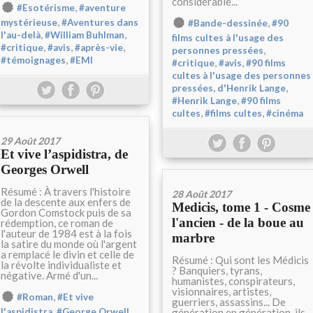
considérable...
,
#Esotérisme
#aventure
,
,
mystérieuse
#Aventures dans
#Bande-dessinée
#90
,
,
l'au-delà
#William Buhlman
films cultes à l'usage des
,
,
,
#critique
#avis
#après-vie
,
personnes pressées
,
#témoignages
#EMI
,
,
#critique
#avis
#90 films
cultes à l'usage des personnes
,
pressées, d'Henrik Lange
,
#Henrik Lange
#90 films
,
,
cultes
#films cultes
#cinéma
29 Août 2017
Et vive l’aspidistra, de
Georges Orwell
Résumé : À travers l'histoire
28 Août 2017
de la descente aux enfers de
Medicis, tome 1 - Cosme
Gordon Comstock puis de sa
l'ancien - de la boue au
rédemption, ce roman de
l'auteur de 1984 est à la fois
marbre
la satire du monde où l'argent
a remplacé le divin et celle de
Résumé : Qui sont les Médicis
la révolte individualiste et
? Banquiers, tyrans,
négative. Armé d'un...
humanistes, conspirateurs,
visionnaires, artistes,
,
#Roman
#Et vive
guerriers, assassins... De
,
,
génération en génération, ils
l'aspidistra
#George Orwell