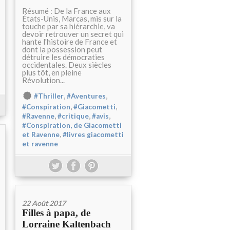
Résumé : De la France aux
États-Unis, Marcas, mis sur la
touche par sa hiérarchie, va
devoir retrouver un secret qui
hante l'histoire de France et
dont la possession peut
détruire les démocraties
occidentales. Deux siècles
plus tôt, en pleine
Révolution...
,
,
#Thriller
#Aventures
,
,
#Conspiration
#Giacometti
,
,
,
#Ravenne
#critique
#avis
#Conspiration, de Giacometti
,
et Ravenne
#livres giacometti
et ravenne
22 Août 2017
Filles à papa, de
Lorraine Kaltenbach