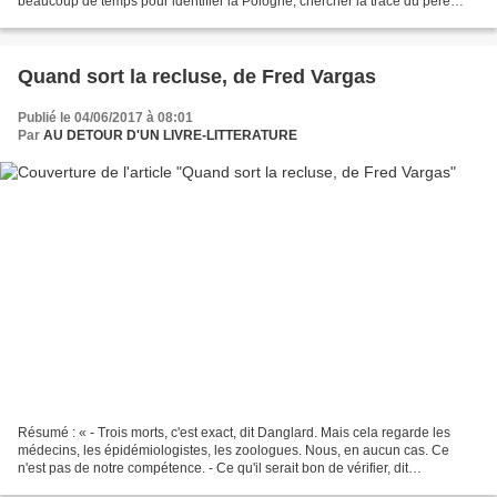
beaucoup de temps pour identifier la Pologne, chercher la trace du père
inconnu, éclaircir les mystères, imaginer l'enfant-valise,...
Quand sort la recluse, de Fred Vargas
Publié le 04/06/2017 à 08:01
Par
AU DETOUR D'UN LIVRE-LITTERATURE
Résumé : « - Trois morts, c'est exact, dit Danglard. Mais cela regarde les
médecins, les épidémiologistes, les zoologues. Nous, en aucun cas. Ce
n'est pas de notre compétence. - Ce qu'il serait bon de vérifier, dit
Adamsberg. J'ai donc rendez-vous demain...