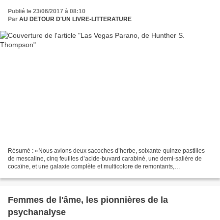
Publié le 23/06/2017 à 08:10
Par
AU DETOUR D'UN LIVRE-LITTERATURE
Résumé : «Nous avions deux sacoches d’herbe, soixante-quinze pastilles
de mescaline, cinq feuilles d’acide-buvard carabiné, une demi-salière de
cocaïne, et une galaxie complète et multicolore de remontants,
tranquillisants, hurlants, désopilants… sans...
Femmes de l'âme, les pionnières de la
psychanalyse