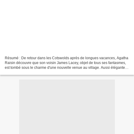
Résumé : De retour dans les Cotswolds après de longues vacances, Agatha
Raisin découvre que son voisin James Lacey, objet de tous ses fantasmes,
est tombé sous le charme d'une nouvelle venue au village. Aussi élégante
qu'amusante, Mary Fortune est une...