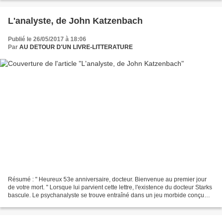
L'analyste, de John Katzenbach
Publié le 26/05/2017 à 18:06
Par
AU DETOUR D'UN LIVRE-LITTERATURE
Résumé : " Heureux 53e anniversaire, docteur. Bienvenue au premier jour
de votre mort. " Lorsque lui parvient cette lettre, l'existence du docteur Starks
bascule. Le psychanalyste se trouve entraîné dans un jeu morbide conçu
par l'homme qui se fait appeler...