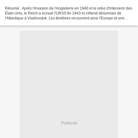
Résumé : Après l'invasion de l'Angleterre en 1940 et le refus d'intervenir des
États-Unis, le Reich a écrasé l'URSS fin 1943 et s'étend désormais de
l'Atlantique à Vladivostok. Les ténèbres recouvrent ainsi l'Europe et une
partie de l'Asie. À l'été 1945,...
Publicité