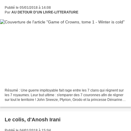
Publié le 05/01/2018 à 14:08
Par
AU DETOUR D'UN LIVRE-LITTERATURE
Résumé : Une guerre impitoyable fait rage entre les 7 clans qui règnent sur
les 7 royaumes. Leur but ultime : s'emparer des 7 couronnes afin de régner
sur tout le territoire ! John Sneeze, Ptyrion, Grodo et la princesse Dénarines
comptent sur leurs armées...
Le colis, d'Anosh Irani
Publié le 04/01/2018 à 15:04