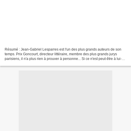
Résumé : Jean-Gabriel Lesparres est l'un des plus grands auteurs de son
temps. Prix Goncourt, directeur littéraire, membre des plus grands jurys
parisiens, il n'a plus rien à prouver à personne... Si ce n'est peut-être à lui-
même. Depuis dix ans, il peine...