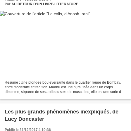
Par
AU DETOUR D'UN LIVRE-LITTERATURE
Résumé : Une plongée bouleversante dans le quartier rouge de Bombay,
entre modernité et tradition. Madhu est une hijra : née dans un corps
d'homme, séparée de ses attributs sexuels masculins, elle est une sorte de
troisième sexe, ni homme ni femme. Après...
Les plus grands phénomènes inexpliqués, de
Lucy Doncaster
Publié le 31/12/2017 à 10:36