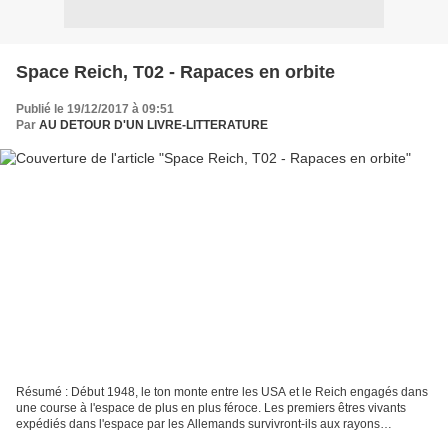
Space Reich, T02 - Rapaces en orbite
Publié le 19/12/2017 à 09:51
Par
AU DETOUR D'UN LIVRE-LITTERATURE
Résumé : Début 1948, le ton monte entre les USA et le Reich engagés dans
une course à l'espace de plus en plus féroce. Les premiers êtres vivants
expédiés dans l'espace par les Allemands survivront-ils aux rayons
cosmiques mais surtout à un atterrissage...