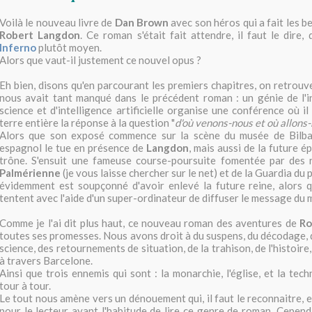
Voilà le nouveau livre de
Dan Brown
avec son héros qui a fait les be
Robert Langdon
. Ce roman s'était fait attendre, il faut le dire,
Inferno
plutôt moyen.
Alors que vaut-il justement ce nouvel opus ?
Eh bien, disons qu'en parcourant les premiers chapitres, on retrouv
nous avait tant manqué dans le précédent roman : un génie de l'i
science et d'intelligence artificielle organise une conférence où i
terre entière la réponse à la question "
d'où venons-nous et où allons-
Alors que son exposé commence sur la scène du musée de Bilbao
espagnol le tue en présence de
Langdon
, mais aussi de la future é
trône. S'ensuit une fameuse course-poursuite fomentée par des re
Palmérienne
(je vous laisse chercher sur le net) et de la Guardia du 
évidemment est soupçonné d'avoir enlevé la future reine, alors q
tentent avec l'aide d'un super-ordinateur de diffuser le message du
Comme je l'ai dit plus haut, ce nouveau roman des aventures de
Ro
toutes ses promesses. Nous avons droit à du suspens, du décodage, d
science, des retournements de situation, de la trahison, de l'histoire
à travers Barcelone.
Ainsi que trois ennemis qui sont : la monarchie, l'église, et la tec
tour à tour.
Le tout nous amène vers un dénouement qui, il faut le reconnaitre, e
pour le lecteur ayant l'habitude de lire ce genre de roman. Cependa