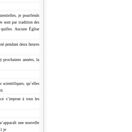
entielles, je pourfends
e sont par tradition des
 quilles. Aucune Église
iné pendant deux heures
t prochaines années, la
 scientifiques, qu’elles
nt.
nce s’impose à tous les
u’apparaît une nouvelle
Et je