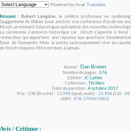
Powered by
Translate
Résumé
:
Robert Langdon
, le célèbre professeur en symbolog
Guggenheim de Bilbao pour assister à la conférence d'un de ses an
Kirsch, un éminent futurologue spécialiste des nouvelles technologi
La cérémonie s'annonce historique car Kirsch s’apprête à livrer 
recherches qui apportent une réponse aux questions fondamentales
futur de l’humanité. Mais la soirée va brusquement virer au cauche
de Kirsch risquent d'être perdues à jamais.
Dan Brown
Auteur :
Nombre de pages :
576
Edition :
JC Lattès
Collection :
Thrillers
Date de parution :
4 octobre 2017
Prix :
23€
(Broché) -
15.99€
(epub, mobi) -
25.90€
(Cd) -
0€
ISBN :
978-2709659802
Avis
/
Critique
: