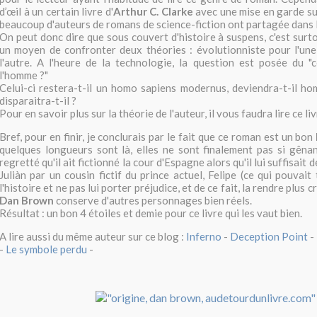
d’œil à un certain livre d'
Arthur C. Clarke
avec une mise en garde su
beaucoup d'auteurs de romans de science-fiction ont partagée dans l
On peut donc dire que sous couvert d'histoire à suspens, c'est sur
un moyen de confronter deux théories : évolutionniste pour l'une
l'autre. A l'heure de la technologie, la question est posée du 
l'homme ?"
Celui-ci restera-t-il un homo sapiens modernus, deviendra-t-il ho
disparaitra-t-il ?
Pour en savoir plus sur la théorie de l'auteur, il vous faudra lire ce liv
Bref, pour en finir, je conclurais par le fait que ce roman est un bon
quelques longueurs sont là, elles ne sont finalement pas si gênant
regretté qu'il ait fictionné la cour d'Espagne alors qu'il lui suffisait 
Juliàn par un cousin fictif du prince actuel, Felipe (ce qui pouvait
l'histoire et ne pas lui porter préjudice, et de ce fait, la rendre plus c
Dan Brown
conserve d'autres personnages bien réels.
Résultat : un bon 4 étoiles et demie pour ce livre qui les vaut bien.
A lire aussi du même auteur sur ce blog :
Inferno
-
Deception Point
-
-
Le symbole perdu
-