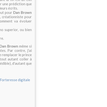
r une prédiction que
eurs écrits.
tout pour
Dan Brown
, créationniste pour
"comment va évoluer
mo superior, ou bien
re.
Dan Brown
même si
es. Par contre, j'ai
de remplacer le prince
 tout autant coller à
rédible), d'autant que
Forteresse digitale