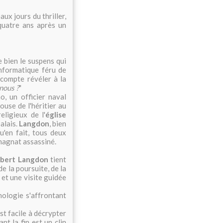
aux jours du thriller,
 quatre ans après un
e bien le suspens qui
nformatique féru de
l compte révéler à la
nous ?
"
, un officier naval
pouse de l'héritier au
ligieux de l'
église
palais.
Langdon
, bien
u'en fait, tous deux
 magnat assassiné.
bert Langdon
tient
e la poursuite, de la
, et une visite guidée
hnologie s'affrontant
st facile à décrypter
nt la fin est un clin