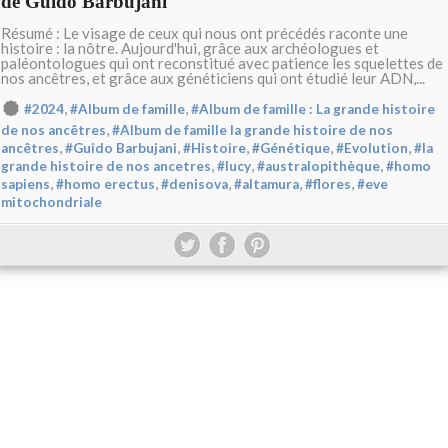
de Guido Barbujani
Résumé : Le visage de ceux qui nous ont précédés raconte une
histoire : la nôtre. Aujourd'hui, grâce aux archéologues et
paléontologues qui ont reconstitué avec patience les squelettes de
nos ancêtres, et grâce aux généticiens qui ont étudié leur ADN,...
,
,
#2024
#Album de famille
#Album de famille : La grande histoire
,
de nos ancêtres
#Album de famille la grande histoire de nos
,
,
,
,
,
ancêtres
#Guido Barbujani
#Histoire
#Génétique
#Evolution
#la
,
,
,
grande histoire de nos ancetres
#lucy
#australopithèque
#homo
,
,
,
,
,
sapiens
#homo erectus
#denisova
#altamura
#flores
#eve
mitochondriale