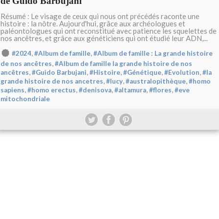
de Guido Barbujani
Résumé : Le visage de ceux qui nous ont précédés raconte une
histoire : la nôtre. Aujourd'hui, grâce aux archéologues et
paléontologues qui ont reconstitué avec patience les squelettes de
nos ancêtres, et grâce aux généticiens qui ont étudié leur ADN,...
,
,
#2024
#Album de famille
#Album de famille : La grande histoire
,
de nos ancêtres
#Album de famille la grande histoire de nos
,
,
,
,
,
ancêtres
#Guido Barbujani
#Histoire
#Génétique
#Evolution
#la
,
,
,
grande histoire de nos ancetres
#lucy
#australopithèque
#homo
,
,
,
,
,
sapiens
#homo erectus
#denisova
#altamura
#flores
#eve
mitochondriale