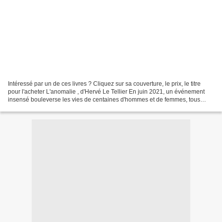
Intéressé par un de ces livres ? Cliquez sur sa couverture, le prix, le titre
pour l'acheter L'anomalie , d'Hervé Le Tellier En juin 2021, un événement
insensé bouleverse les vies de centaines d'hommes et de femmes, tous
passagers d'un vol Paris-New York....