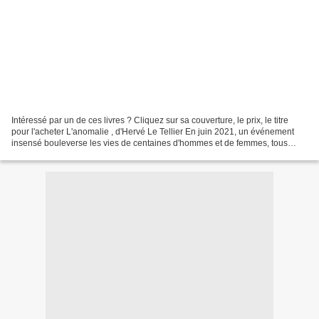
Intéressé par un de ces livres ? Cliquez sur sa couverture, le prix, le titre
pour l'acheter L'anomalie , d'Hervé Le Tellier En juin 2021, un événement
insensé bouleverse les vies de centaines d'hommes et de femmes, tous
passagers d'un vol Paris-New York....