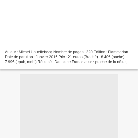
Auteur : Michel Houellebecq Nombre de pages : 320 Edition : Flammarion
Date de parution : Janvier 2015 Prix : 21 euros (Broché) - 8.40€ (poche) -
7.99€ (epub, mobi) Résumé : Dans une France assez proche de la nôtre, un
homme s’engage dans la carrière...