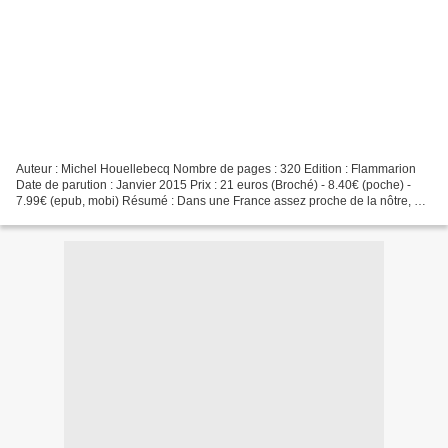
Auteur : Michel Houellebecq Nombre de pages : 320 Edition : Flammarion
Date de parution : Janvier 2015 Prix : 21 euros (Broché) - 8.40€ (poche) -
7.99€ (epub, mobi) Résumé : Dans une France assez proche de la nôtre, un
homme s’engage dans la carrière...