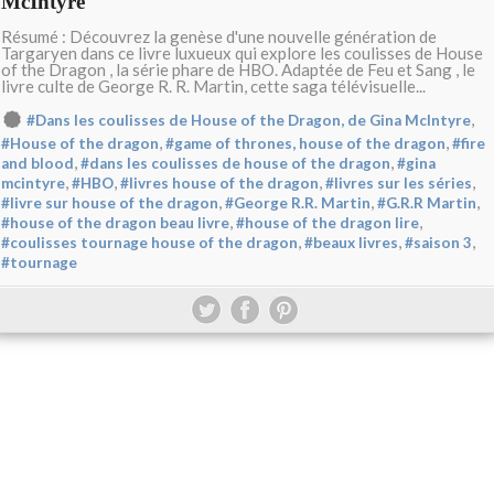
McIntyre
Résumé : Découvrez la genèse d'une nouvelle génération de
Targaryen dans ce livre luxueux qui explore les coulisses de House
of the Dragon , la série phare de HBO. Adaptée de Feu et Sang , le
livre culte de George R. R. Martin, cette saga télévisuelle...
,
#Dans les coulisses de House of the Dragon, de Gina McIntyre
,
,
#House of the dragon
#game of thrones, house of the dragon
#fire
,
,
and blood
#dans les coulisses de house of the dragon
#gina
,
,
,
,
mcintyre
#HBO
#livres house of the dragon
#livres sur les séries
,
,
,
#livre sur house of the dragon
#George R.R. Martin
#G.R.R Martin
,
,
#house of the dragon beau livre
#house of the dragon lire
,
,
,
#coulisses tournage house of the dragon
#beaux livres
#saison 3
#tournage