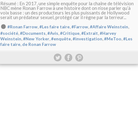
Résumé : En 2017, une simple enquête pour la chaîne de télévision
NBC mène Ronan Farrow à une histoire dont on n’ose parler qu’à
voix basse : un des producteurs les plus puissants de Hollywood
serait un prédateur sexuel, protégé car il règne par la terreur...
,
,
,
,
#Ronan Farrow
#Les faire taire
#Farrow
#Affaire Weinstein
,
,
,
,
,
#société
#Documents
#Avis
#Critique
#Extrait
#Harvey
,
,
,
,
,
Weinstein
#New Yorker
#enquête
#investigation
#MeToo
#Les
faire taire, de Ronan Farrow