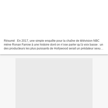
Résumé : En 2017, une simple enquête pour la chaîne de télévision NBC
mène Ronan Farrow à une histoire dont on n’ose parler qu’à voix basse : un
des producteurs les plus puissants de Hollywood serait un prédateur sexuel,
protégé car il règne par la terreur...