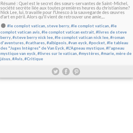
Résumé : Quel est le secret des sœurs-servantes de Saint-Michel,
société secrète liée aux toutes premières heures du christianisme?
Nick Lee, lui, travaille pour l'Unesco à la sauvegarde des œuvres
d'art en péril. Alors qu'il vient de retrouver une amie,...
,
,
#le complot vatican, steve berry
#le complot vatican
#le
,
,
complot vatican avis
#le complot vatican extrait
#livres de steve
,
,
,
berry
#steve berry nick lee
#le complot vatican nick lee
#roman
,
,
,
,
,
d'aventures
#cathares
#albigeois
#van eyck
#pocket
#le tableau
,
,
des "Juges Intègres" de Van Eyck
#L'Agneau mystique
#l'agneau
,
,
,
mystique van eyck
#livres sur le vatican
#mystères
#marie, mère de
,
,
jésus
#Avis
#Critique