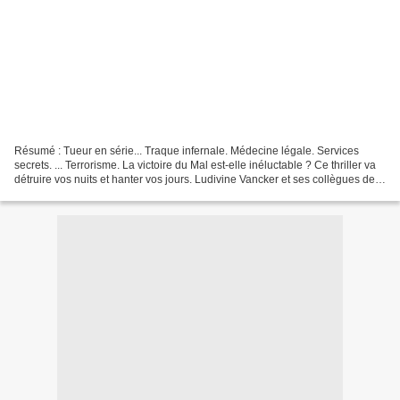
Résumé : Tueur en série... Traque infernale. Médecine légale. Services
secrets. ... Terrorisme. La victoire du Mal est-elle inéluctable ? Ce thriller va
détruire vos nuits et hanter vos jours. Ludivine Vancker et ses collègues de
la section de recherches...