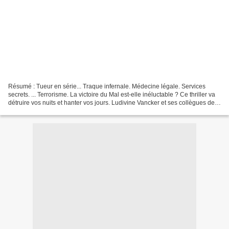
Résumé : Tueur en série... Traque infernale. Médecine légale. Services
secrets. ... Terrorisme. La victoire du Mal est-elle inéluctable ? Ce thriller va
détruire vos nuits et hanter vos jours. Ludivine Vancker et ses collègues de
la section de recherches...