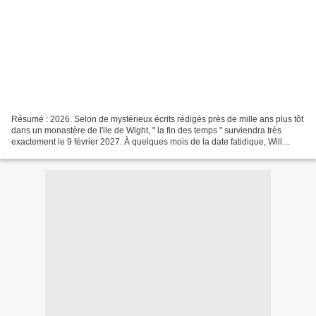
Résumé : 2026. Selon de mystérieux écrits rédigés près de mille ans plus tôt
dans un monastère de l'ile de Wight, " la fin des temps " surviendra très
exactement le 9 février 2027. À quelques mois de la date fatidique, Will
Piper, qui a découvert ces...