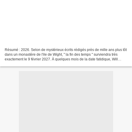
Résumé : 2026. Selon de mystérieux écrits rédigés près de mille ans plus tôt
dans un monastère de l'ile de Wight, " la fin des temps " surviendra très
exactement le 9 février 2027. À quelques mois de la date fatidique, Will
Piper, qui a découvert ces...