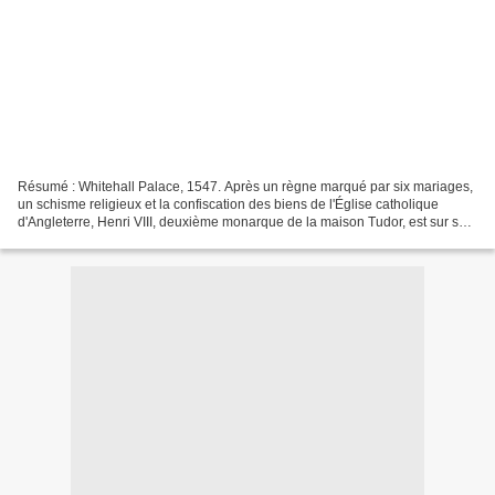
Résumé : Whitehall Palace, 1547. Après un règne marqué par six mariages,
un schisme religieux et la confiscation des biens de l'Église catholique
d'Angleterre, Henri VIII, deuxième monarque de la maison Tudor, est sur son
lit de mort. Quelques heures...