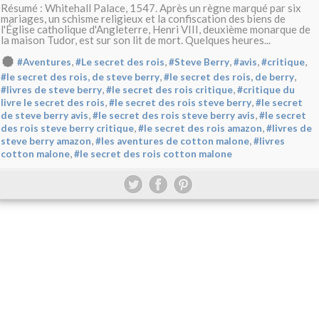
Résumé : Whitehall Palace, 1547. Après un règne marqué par six
mariages, un schisme religieux et la confiscation des biens de
l'Église catholique d'Angleterre, Henri VIII, deuxième monarque de
la maison Tudor, est sur son lit de mort. Quelques heures...
,
,
,
,
,
#Aventures
#Le secret des rois
#Steve Berry
#avis
#critique
,
,
#le secret des rois, de steve berry
#le secret des rois, de berry
,
,
#livres de steve berry
#le secret des rois critique
#critique du
,
,
livre le secret des rois
#le secret des rois steve berry
#le secret
,
,
de steve berry avis
#le secret des rois steve berry avis
#le secret
,
,
des rois steve berry critique
#le secret des rois amazon
#livres de
,
,
steve berry amazon
#les aventures de cotton malone
#livres
,
cotton malone
#le secret des rois cotton malone