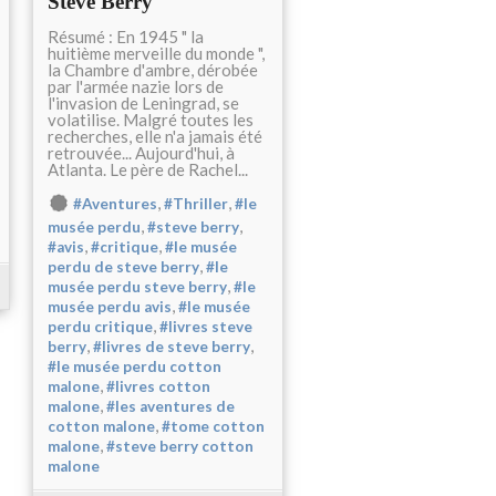
Steve Berry
Résumé : En 1945 " la
huitième merveille du monde ",
la Chambre d'ambre, dérobée
par l'armée nazie lors de
l'invasion de Leningrad, se
volatilise. Malgré toutes les
recherches, elle n'a jamais été
retrouvée... Aujourd'hui, à
Atlanta. Le père de Rachel...
,
,
#Aventures
#Thriller
#le
,
,
musée perdu
#steve berry
,
,
#avis
#critique
#le musée
,
perdu de steve berry
#le
,
musée perdu steve berry
#le
,
musée perdu avis
#le musée
,
perdu critique
#livres steve
,
,
berry
#livres de steve berry
#le musée perdu cotton
,
malone
#livres cotton
,
malone
#les aventures de
,
cotton malone
#tome cotton
,
malone
#steve berry cotton
malone