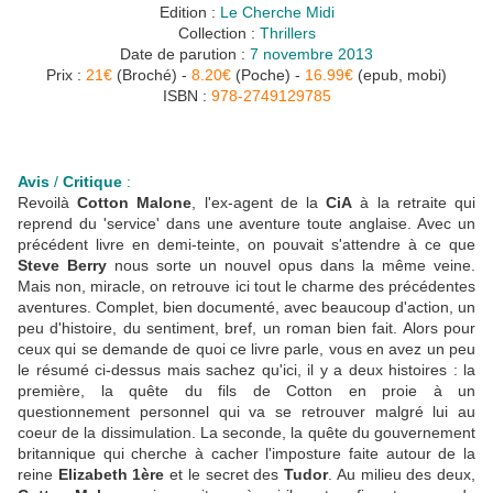
Edition :
Le Cherche Midi
Collection :
Thrillers
Date de parution :
7 novembre 2013
Prix :
21€
(Broché) -
8.20€
(Poche) -
16.99€
(epub, mobi)
ISBN :
978-2749129785
Avis
/
Critique
:
Revoilà
Cotton Malone
, l'ex-agent de la
CiA
à la retraite qui
reprend du 'service' dans une aventure toute anglaise. Avec un
précédent livre en demi-teinte, on pouvait s'attendre à ce que
Steve Berry
nous sorte un nouvel opus dans la même veine.
Mais non, miracle, on retrouve ici tout le charme des précédentes
aventures. Complet, bien documenté, avec beaucoup d'action, un
peu d'histoire, du sentiment, bref, un roman bien fait. Alors pour
ceux qui se demande de quoi ce livre parle, vous en avez un peu
le résumé ci-dessus mais sachez qu'ici, il y a deux histoires : la
première, la quête du fils de Cotton en proie à un
questionnement personnel qui va se retrouver malgré lui au
coeur de la dissimulation. La seconde, la quête du gouvernement
britannique qui cherche à cacher l'imposture faite autour de la
reine
Elizabeth 1ère
et le secret des
Tudor
. Au milieu des deux,