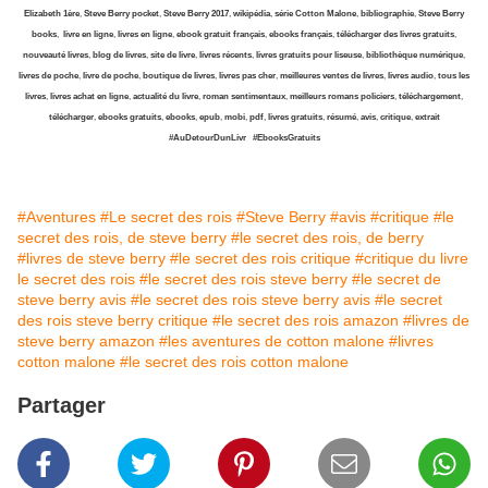
Elizabeth 1ère
,
Steve Berry pocket
,
Steve Berry 2017
,
wikipédia
,
série Cotton Malone
,
bibliographie
,
Steve Berry
books
,
livre en ligne
,
livres en ligne
,
ebook gratuit français
,
ebooks français
,
télécharger des livres gratuits
,
nouveauté livres
,
blog de livres
,
site de livre
,
livres récents
,
livres gratuits pour liseuse
,
bibliothèque numérique
,
livres de poche
,
livre de poche
,
boutique de livres
,
livres pas cher
,
meilleures ventes de livres
,
livres audio
,
tous les
livres
,
livres achat en ligne
,
actualité du livre
,
roman sentimentaux
,
meilleurs romans policiers
,
téléchargement
,
télécharger
,
ebooks gratuits
,
ebooks
,
epub
,
mobi
,
pdf
,
livres gratuits
,
résumé
,
avis
,
critique
,
extrait
#AuDetourDunLivr
#EbooksGratuits
#Aventures
#Le secret des rois
#Steve Berry
#avis
#critique
#le
secret des rois, de steve berry
#le secret des rois, de berry
#livres de steve berry
#le secret des rois critique
#critique du livre
le secret des rois
#le secret des rois steve berry
#le secret de
steve berry avis
#le secret des rois steve berry avis
#le secret
des rois steve berry critique
#le secret des rois amazon
#livres de
steve berry amazon
#les aventures de cotton malone
#livres
cotton malone
#le secret des rois cotton malone
Partager