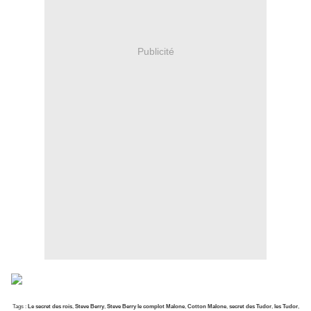
Publicité
Tags :
Le secret des rois
,
Steve Berry
,
Steve Berry le complot Malone
,
Cotton Malone
,
secret des Tudor
,
les Tudor
,