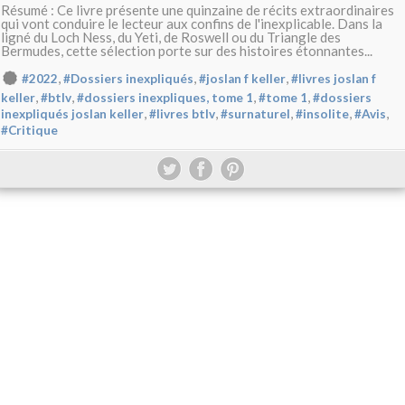
Résumé : Ce livre présente une quinzaine de récits extraordinaires
qui vont conduire le lecteur aux confins de l'inexplicable. Dans la
ligné du Loch Ness, du Yeti, de Roswell ou du Triangle des
Bermudes, cette sélection porte sur des histoires étonnantes...
,
,
,
#2022
#Dossiers inexpliqués
#joslan f keller
#livres joslan f
,
,
,
,
keller
#btlv
#dossiers inexpliques, tome 1
#tome 1
#dossiers
,
,
,
,
,
inexpliqués joslan keller
#livres btlv
#surnaturel
#insolite
#Avis
#Critique