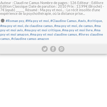
Auteur : Claudi ne Camus Nombre de pages : 126 Editeur : Edilivre
Edition Classique Date de parution : 2010 Prix : 13.99€ (Broché) -
7€ (epub) ______ Résumé : Ma psy et moi... : Le récit insolite d'une
expérience de la psychothérapie, où la distance prise...
,
,
,
,
,
#Roman psy
#Ma psy et moi
#Claudine Camus
#avis
#critique
,
,
#ma psy et moi, de claudine camus
#ma psy et moi, de camus
#ma
,
,
,
psy et moi avis
#ma psy et moi critique
#ma psy et moi livre
#ma
,
,
psy et moi amazon
#ma psy et moi claudine camus
#livres claudine
,
camus
#claudine camus amazon