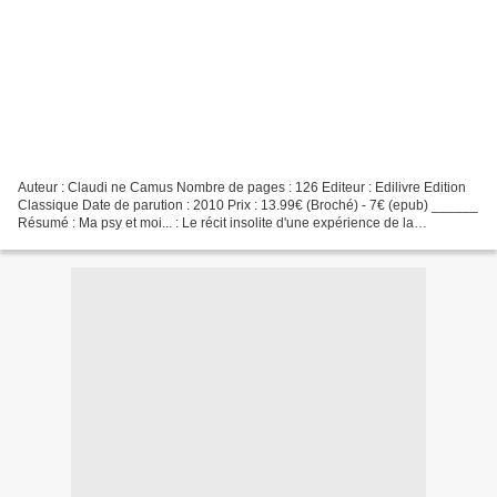
Auteur : Claudi ne Camus Nombre de pages : 126 Editeur : Edilivre Edition
Classique Date de parution : 2010 Prix : 13.99€ (Broché) - 7€ (epub) ______
Résumé : Ma psy et moi... : Le récit insolite d'une expérience de la
psychothérapie, où la distance prise...