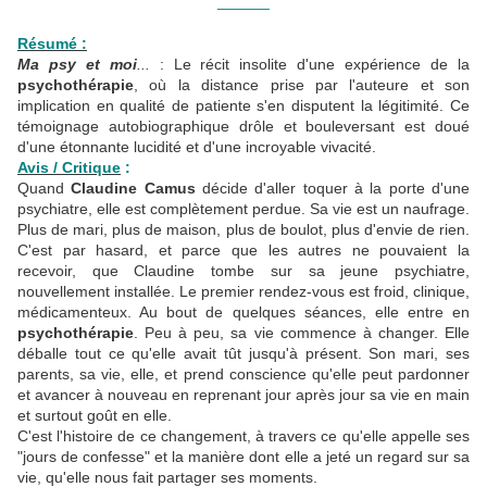
______
Résumé :
Ma psy et moi
...
: Le récit insolite d'une expérience de la
psychothérapie
, où la distance prise par l'auteure et son
implication en qualité de patiente s'en disputent la légitimité. Ce
témoignage autobiographique drôle et bouleversant est doué
d'une étonnante lucidité et d'une incroyable vivacité.
Avis / Critique
:
Quand
Claudine Camus
décide d'aller toquer à la porte d'une
psychiatre, elle est complètement perdue. Sa vie est un naufrage.
Plus de mari, plus de maison, plus de boulot, plus d'envie de rien.
C'est par hasard, et parce que les autres ne pouvaient la
recevoir, que Claudine tombe sur sa jeune psychiatre,
nouvellement installée. Le premier rendez-vous est froid, clinique,
médicamenteux. Au bout de quelques séances, elle entre en
psychothérapie
. Peu à peu, sa vie commence à changer. Elle
déballe tout ce qu'elle avait tût jusqu'à présent. Son mari, ses
parents, sa vie, elle, et prend conscience qu'elle peut pardonner
et avancer à nouveau en reprenant jour après jour sa vie en main
et surtout goût en elle.
C'est l'histoire de ce changement, à travers ce qu'elle appelle ses
"jours de confesse" et la manière dont elle a jeté un regard sur sa
vie, qu'elle nous fait partager ses moments.