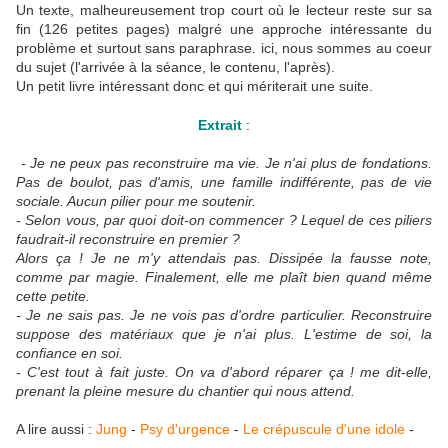
Un texte, malheureusement trop court où le lecteur reste sur sa
fin (126 petites pages) malgré une approche intéressante du
problème et surtout sans paraphrase. ici, nous sommes au coeur
du sujet (l'arrivée à la séance, le contenu, l'après).
Un petit livre intéressant donc et qui mériterait une suite.
Extrait
:
- Je ne peux pas reconstruire ma vie. Je n'ai plus de fondations.
Pas de boulot, pas d'amis, une famille indifférente, pas de vie
sociale. Aucun pilier pour me soutenir.
- Selon vous, par quoi doit-on commencer ? Lequel de ces piliers
faudrait-il reconstruire en premier ?
Alors ça ! Je ne m'y attendais pas. Dissipée la fausse note,
comme par magie. Finalement, elle me plaît bien quand même
cette petite.
- Je ne sais pas. Je ne vois pas d'ordre particulier. Reconstruire
suppose des matériaux que je n'ai plus. L'estime de soi, la
confiance en soi.
- C'est tout à fait juste. On va d'abord réparer ça ! me dit-elle,
prenant la pleine mesure du chantier qui nous attend.
A lire aussi :
Jung
-
Psy d'urgence
-
Le crépuscule d'une idole
-