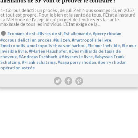
allemands de SF vont te prouver le contraire !
1- Corpus delicti : un procès , de Juli Zeh Nous sommes ici, en 2057
et tout est propre. Pour le bien et la santé de tous, l’État a instauré
La Méthode de l'asepsie qui permet de tendre vers la santé
maximale de tous les individus. L’État exige de la...
,
,
,
,
#romans de sf
#livres de sf
#sf allemande
#perry rhodan
,
,
,
#corpus delicti un procès
#juli zeh
#metropolis le livre
,
,
,
#metropolis
#metropolis thea von harbou
#le mur invisible
#le mur
,
,
invisible livre
#Marlen Haushofer
#Des milliards de tapis de
,
,
,
cheveux
#Andreas Eschbach
#Abysses le livre
#abysses Frank
,
,
,
Schätzing
#Frank schatzing
#saga perry rhodan
#perry rhodan
opération astrée