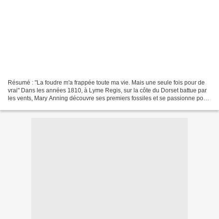
Résumé : "La foudre m'a frappée toute ma vie. Mais une seule fois pour de
vrai" Dans les années 1810, à Lyme Regis, sur la côte du Dorset battue par
les vents, Mary Anning découvre ses premiers fossiles et se passionne pour
ces "prodigieuses créatures"...