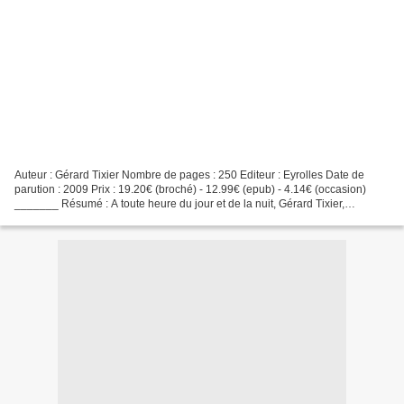
Auteur : Gérard Tixier Nombre de pages : 250 Editeur : Eyrolles Date de
parution : 2009 Prix : 19.20€ (broché) - 12.99€ (epub) - 4.14€ (occasion)
_______ Résumé : A toute heure du jour et de la nuit, Gérard Tixier,
psychiatre " urgentiste ", parcourt...