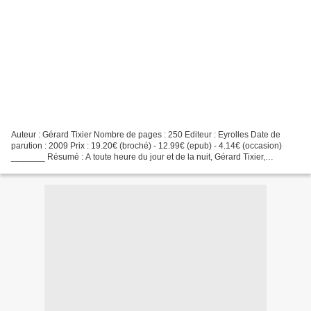
Auteur : Gérard Tixier Nombre de pages : 250 Editeur : Eyrolles Date de
parution : 2009 Prix : 19.20€ (broché) - 12.99€ (epub) - 4.14€ (occasion)
_______ Résumé : A toute heure du jour et de la nuit, Gérard Tixier,
psychiatre " urgentiste ", parcourt...