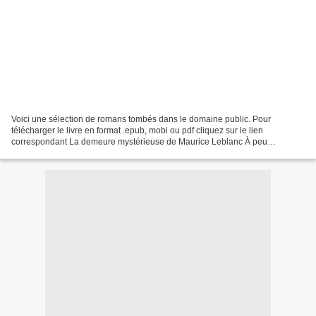
Voici une sélection de romans tombés dans le domaine public. Pour
télécharger le livre en format .epub, mobi ou pdf cliquez sur le lien
correspondant La demeure mystérieuse de Maurice Leblanc À peu
d'intervalle, deux enlèvements sont commis selon un modus...