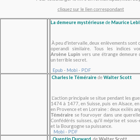
cliquez sur le lien correspondant
La demeure mystérieuse
de
Maurice Leb
À peu d'intervalle, deux enlèvements sont
operandi similaire. Tous les indices v
Arsène Lupin
vers une étrange demeure d
un terrible secret.
Epub
-
Mobi
-
PDF
Charles le Téméraire
de
Walter Scott
L'action principale se situe pendant les g
1474 à 1477, en Suisse, puis en Alsace, 
en Provence et en Lorraine : deux exilés an
Téméraire
se fourvoyer dans une querelle
Confédérés suisses, qu'il méprise et sous-es
et la Bourgogne sa puissance.
Mobi
-
PDF
Quentin Durward
, de
Walter Scott