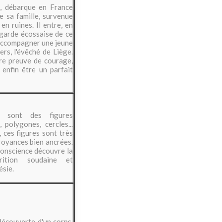
, débarque en France
e sa famille, survenue
 en ruines. Il entre, en
a garde écossaise de ce
d'accompagner une jeune
ers, l'évêché de Liège.
ire preuve de courage,
 enfin être un parfait
e sont des figures
 polygones, cercles...
 ces figures sont très
royances bien ancrées.
conscience découvre la
rition soudaine et
ésie.
écouverte d'un corps,