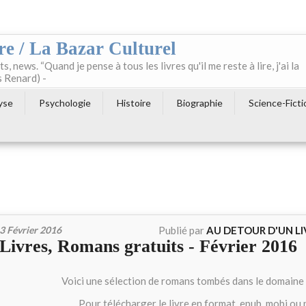
re / La Bazar Culturel
ts, news. “Quand je pense à tous les livres qu'il me reste à lire, j'ai la
s Renard) -
yse
Psychologie
Histoire
Biographie
Science-Ficti
3 Février 2016
Publié par
AU DETOUR D'UN L
Livres, Romans gratuits - Février 2016
Voici une sélection de romans tombés dans le domaine 
Pour télécharger le livre en format .epub, mobi ou 