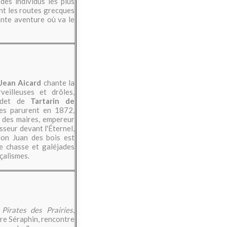
es individus les plus
nent les routes grecques
ante aventure où va le
Jean Aicard
chante la
eilleuses et drôles,
cadet de
Tartarin de
ses parurent en 1872,
c des maires, empereur
seur devant l'Éternel,
 don Juan des bois est
de chasse et galéjades
çalismes.
s
Pirates des Prairies
,
ère Séraphin, rencontre