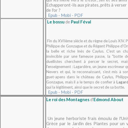
Echapperont-ils aux pirates, prêts à verser
de l'or ?
Epub
-
Mobi
-
PDF
Le bossu
de
Paul Féval
Fin du XVIIème siècle et du règne de Louis XIV. 
Philippe de Gonzague et du Régent Philippe d'Or
la belle et riche Inès de Caylus. C'est un c
invincible par une fameuse passe, la "botte d
duellistes cherchent à percer le secret, ma
l'enseignement : Lagardère, un jeune escrimeur q
Nevers et qui, le reconnaissant, s'est mis à son
guet-apens dans le château de Caylus, Philip
Gonzague, mais il a le temps de confier à
Lagar
qui la légitiment, ainsi que le secret de sa botte.
Epub
-
Mobi
-
PDF
Le roi des Montagnes
d'
Edmond About
Un jeune herboriste frais émoulu de l'Un
Grèce par le Jardin des Plantes pour un 