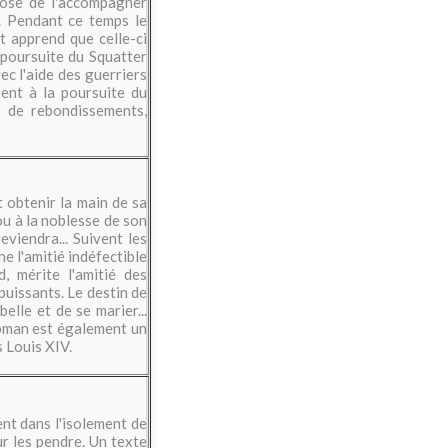
pose de l'accompagner
e. Pendant ce temps le
t apprend que celle-ci
a poursuite du Squatter
ec l'aide des guerriers
ment à la poursuite du
s de rebondissements,
 obtenir la main de sa
 ou à la noblesse de son
reviendra... Suivent les
e l'amitié indéfectible
, mérite l'amitié des
 puissants. Le destin de
elle et de se marier...
roman est également un
s Louis XIV.
nt dans l'isolement de
ur les pendre. Un texte