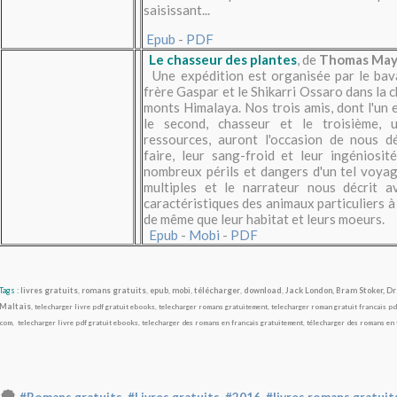
saisissant...
Epub
-
PDF
Le chasseur des plantes
, de
Thomas May
Une expédition est organisée par le bava
frère Gaspar et le Shikarri Ossaro dans la
monts Himalaya. Nos trois amis, dont l'un 
le second, chasseur et le troisième, 
ressources, auront l'occasion de nous d
faire, leur sang-froid et leur ingéniosi
nombreux périls et dangers d'un tel voyag
multiples et le narrateur nous décrit av
caractéristiques des animaux particuliers à
de même que leur habitat et leurs moeurs.
Epub
-
Mobi
-
PDF
Tags :
livres gratuits
,
romans gratuits
,
epub
,
mobi
,
télécharger
,
download
,
Jack London, Bram Stoker, D
Maltais
,
telecharger livre pdf gratuit ebooks
,
telecharger romans gratuitement
,
telecharger roman gratuit francais pd
com
,
telecharger livre pdf gratuit ebooks
,
telecharger des romans en francais gratuitement
,
télecharger des romans en 
,
,
,