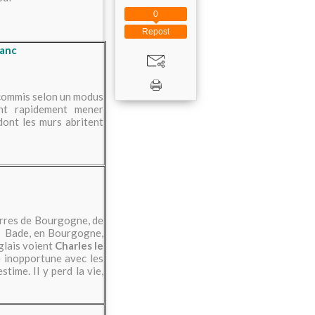
0
Repost
lanc
 commis selon un modus
ont rapidement mener
ont les murs abritent
uerres de Bourgogne, de
en Bade, en Bourgogne,
glais voient
Charles le
 inopportune avec les
time. Il y perd la vie,