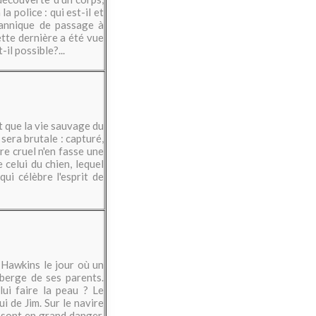
a police : qui est-il et
itannique de passage à
cette dernière a été vue
il possible?...
t que la vie sauvage du
era brutale : capturé,
re cruel n'en fasse une
 celui du chien, lequel
ui célèbre l'esprit de
m Hawkins le jour où un
auberge de ses parents.
lui faire la peau ? Le
ui de Jim. Sur le navire
s sont en grand danger.