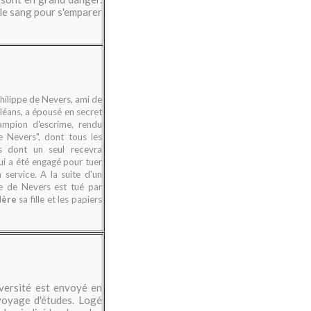
 le sang pour s'emparer
Philippe de Nevers, ami de
léans, a épousé en secret
hampion d'escrime, rendu
e Nevers", dont tous les
is dont un seul recevra
ui a été engagé pour tuer
 service. A la suite d'un
pe de Nevers est tué par
dère
sa fille et les papiers
iversité est envoyé en
voyage d'études. Logé