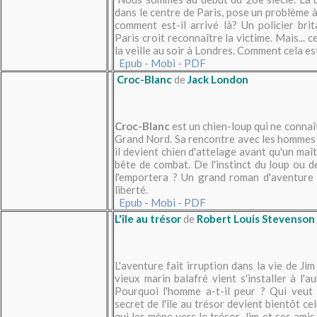
dans le centre de Paris, pose un problème à l
comment est-il arrivé là? Un policier br
Paris croit reconnaître la victime. Mais... 
la veille au soir à Londres. Comment cela est-
Epub
-
Mobi
-
PDF
Croc-Blanc
de
Jack London
Croc-Blanc
est un chien-loup qui ne connaî
Grand Nord. Sa rencontre avec les hommes s
il devient chien d'attelage avant qu'un maît
bête de combat. De l'instinct du loup ou de
l'emportera ? Un grand roman d'aventure q
liberté.
Epub
-
Mobi
-
PDF
L'île au trésor
de
Robert Louis Stevenson
L'aventure fait irruption dans la vie de Ji
vieux marin balafré vient s'installer à l'
Pourquoi l'homme a-t-il peur ? Qui veut 
secret de l'île au trésor devient bientôt cel
qui les mène vers le trésor, Jim et ses ami