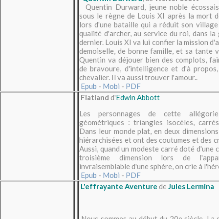
Quentin Durward, jeune noble écossais
sous le règne de Louis XI après la mort d
lors d'une bataille qui a réduit son village
qualité d'archer, au service du roi, dans l
dernier. Louis XI va lui confier la mission 
demoiselle, de bonne famille, et sa tante v
Quentin va déjouer bien des complots, fa
de bravoure, d'intelligence et d'à propos,
chevalier. Il va aussi trouver l'amour..
Epub
-
Mobi
-
PDF
Flatland
d'
Edwin Abbott
Les personnages de cette allégori
géométriques : triangles isocèles, carrés,
Dans leur monde plat, en deux dimensions,
hiérarchisées et ont des coutumes et des c
Aussi, quand un modeste carré doté d'une 
troisième dimension lors de l'appa
invraisemblable d'une sphère, on crie à l'hér
Epub
-
Mobi
-
PDF
L'effrayante Aventure
de
Jules Lermina
Nous sommes au début du 20e siècle. La d