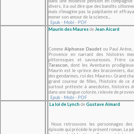
dans une modeste pension en compagnie d
divers, il a ouï dire que des bandits sillon
mais n'imagine pas la palpitante et effray
mener son amour de la science...
Epub
-
Mobi
-
PDF
Maurin des Maures
de
Jean Aicard
Comme
Alphonse Daudet
ou Paul Arène,
Provence en narrant des histoires merv
pittoresques et savoureuses. Frère 
Tarascon
, dont les Aventures prodigieu
Maurin est le «prince des braconniers, du
des gendarmes, roi des Maures». Grand chas
grand coureur de filles, l'histoire de ce
surtout prétexte à anecdotes, histoires 
dans une langue colorée, relevée de proven
Epub
-
Mobi
-
PDF
La loi de Lynch
de
Gustave Aimard
Nous retrouvons les personnages de
épisode qui précède le présent roman. Le p