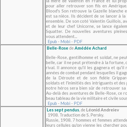
la mère de Valentin en France et lui pro
pour aller retrouver son fils en Amériqu
Blood's Son retrouve la Gazelle blanche e
est sa nièce. Ils décident de se lancer à l
ensemble. De son coté Valentin Guillois, av
et de leur chef Unicorne, se lance égale
Squatter. De nouvelles aventures pleine
vous attendent...
Epub
-
Mobi
-
PDF
Belle-Rose
de
Amédée Achard
Belle-Rose, gentilhomme et soldat, ne peut
belle, car il ne peut prétendre à la fortune,
rival. Il annonce qu'il les gagnera et qu'il 
années de combat pendant lesquelles il gagn
de la Déroute et de son fidèle Grippard
soldats et l'inimitiés des intriguants et des
notre héros sera bien sûr de retrouver sa b
Au-delà des aventures de Belle-Rose, ce 
beau tableau de la vie militaire et civile sou
Epub
-
Mobi
-
PDF
Les sept pendus
, de
Léonid Andreiev
1908. Traduction de S. Persky.
Russie, 1908. 7 hommes et femmes attende
leurs cellules qu'on vienne les chercher po