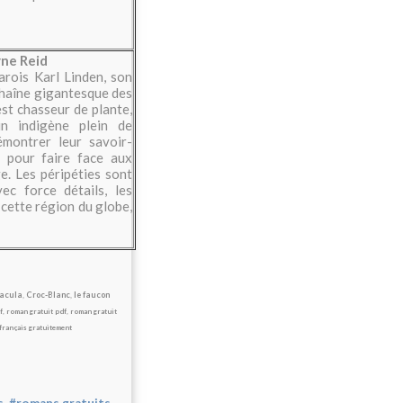
ne Reid
rois Karl Linden, son
 chaîne gigantesque des
est chasseur de plante,
un indigène plein de
émontrer leur savoir-
té pour faire face aux
e. Les péripéties sont
ec force détails, les
 cette région du globe,
racula
,
Croc-Blanc
,
le faucon
f
,
roman gratuit pdf
,
roman gratuit
français gratuitement
,