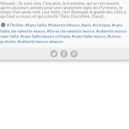
Résumé : Ils sont cinq. Cinq amis, la trentaine, qui se retrouvent
après plusieurs années pour une randonnée dans les Pyrénées, le
temps d'un week-end. Leur hôte, c'est Romuald, le gamin des cités à
qui tout a réussi, et qui a invité Théo, Dorothée, David...
,
,
,
,
,
#Thriller
#Sans faille
#Valentin Musso
#avis
#critique
#sans
,
,
faille, de valentin musso
#livres de valentin musso
#valentin musso
,
,
,
sans faille
#sans faille musso critique
#sans faille musso
#Livres
,
gratuits
#valentin musso amazon