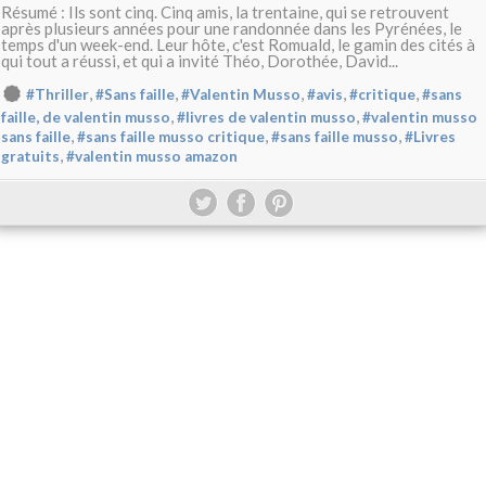
Résumé : Ils sont cinq. Cinq amis, la trentaine, qui se retrouvent
après plusieurs années pour une randonnée dans les Pyrénées, le
temps d'un week-end. Leur hôte, c'est Romuald, le gamin des cités à
qui tout a réussi, et qui a invité Théo, Dorothée, David...
,
,
,
,
,
#Thriller
#Sans faille
#Valentin Musso
#avis
#critique
#sans
,
,
faille, de valentin musso
#livres de valentin musso
#valentin musso
,
,
,
sans faille
#sans faille musso critique
#sans faille musso
#Livres
,
gratuits
#valentin musso amazon