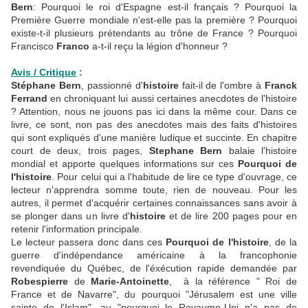
Bern
: Pourquoi le roi d'Espagne est-il français ? Pourquoi la
Première Guerre mondiale n'est-elle pas la première ? Pourquoi
existe-t-il plusieurs prétendants au trône de France ? Pourquoi
Francisco
Franco
a-t-il reçu la légion d'honneur ?
Avis / Critique
:
Stéphane Bern
, passionné d'
histoire
fait-il de l'ombre à
Franck
Ferrand
en chroniquant lui aussi certaines anecdotes de l'histoire
? Attention, nous ne jouons pas ici dans la même cour. Dans ce
livre, ce sont, non pas des anecdotes mais des faits d'histoires
qui sont expliqués d'une manière ludique et succinte. En chapitre
court de deux, trois pages,
Stephane Bern
balaie l'histoire
mondial et apporte quelques informations sur ces
Pourquoi de
l'histoire
. Pour celui qui a l'habitude de lire ce type d'ouvrage, ce
lecteur n'apprendra somme toute, rien de nouveau. Pour les
autres, il permet d'acquérir certaines connaissances sans avoir à
se plonger dans un livre d'
histoire
et de lire 200 pages pour en
retenir l'information principale.
Le lecteur passera donc dans ces
Pourquoi de l'histoire
, de la
guerre d'indépendance américaine à la francophonie
revendiquée du Québec, de l'éxécution rapide demandée par
Robespierre
de
Marie-Antoinette
, à la référence " Roi de
France et de Navarre", du pourquoi "Jérusalem est une ville
sainte de l'Islam", au "pourquoi le Royaume-Uni n'a pas de