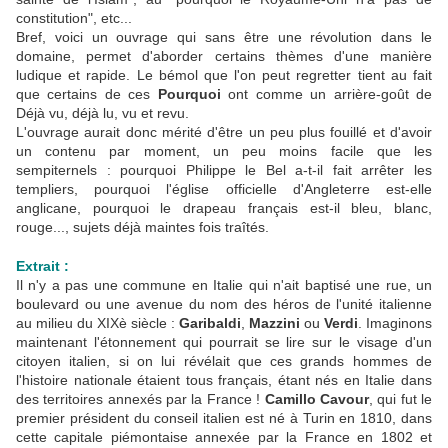
constitution", etc...
Bref, voici un ouvrage qui sans être une révolution dans le
domaine, permet d'aborder certains thèmes d'une manière
ludique et rapide. Le bémol que l'on peut regretter tient au fait
que certains de ces
Pourquoi
ont comme un arrière-goût de
Déjà vu, déjà lu, vu et revu.
L'ouvrage aurait donc mérité d'être un peu plus fouillé et d'avoir
un contenu par moment, un peu moins facile que les
sempiternels : pourquoi Philippe le Bel a-t-il fait arrêter les
templiers, pourquoi l'église officielle d'Angleterre est-elle
anglicane, pourquoi le drapeau français est-il bleu, blanc,
rouge..., sujets déjà maintes fois traîtés.
Extrait :
Il n'y a pas une commune en Italie qui n'ait baptisé une rue, un
boulevard ou une avenue du nom des héros de l'unité italienne
au milieu du XIXè siècle :
Garibaldi
,
Mazzini
ou
Verdi
. Imaginons
maintenant l'étonnement qui pourrait se lire sur le visage d'un
citoyen italien, si on lui révélait que ces grands hommes de
l'histoire nationale étaient tous français, étant nés en Italie dans
des territoires annexés par la France !
Camillo Cavour
, qui fut le
premier président du conseil italien est né à Turin en 1810, dans
cette capitale piémontaise annexée par la France en 1802 et